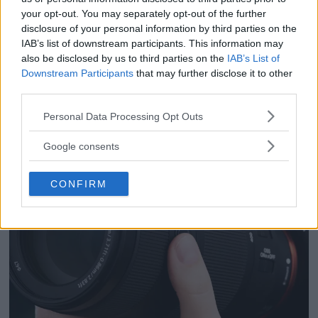
Anna W Thorbjörnsson –
your opt-out. You may separately opt-out of the further
disclosure of your personal information by third parties on the
naket med integritet
IAB’s list of downstream participants. This information may
also be disclosed by us to third parties on the
IAB’s List of
Downstream Participants
that may further disclose it to other
third parties.
Please note that this website/app uses one or more Google
Personal Data Processing Opt Outs
services and may gather and store information including but
not limited to your visit or usage behaviour. You may click to
Google consents
grant or deny consent to Google and its third-party tags to
use your data for below specified purposes in below Google
CONFIRM
consent section.