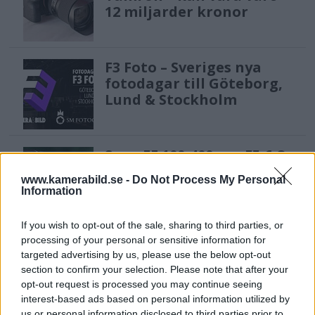
12 miljarder kronor
F3 Foto – Sveriges nya
fotodagar till Göteborg,
Lund & Stockholm
Sony FE 100-400mm F5,6-8
OSS – lätt telezoom för
www.kamerabild.se -
Do Not Process My Personal
fågel, sport & natur
Information
If you wish to opt-out of the sale, sharing to third parties, or
Sony RX10 V – ny
processing of your personal or sensitive information for
targeted advertising by us, please use the below opt-out
superzoom med 24–
section to confirm your selection. Please note that after your
600mm & AI-autofokus
opt-out request is processed you may continue seeing
interest-based ads based on personal information utilized by
us or personal information disclosed to third parties prior to