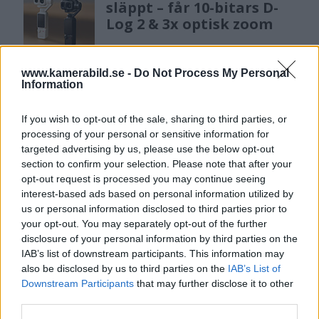
släppt – får 10-bitars D-
Log 2 & 3x optisk zoom
www.kamerabild.se -
Do Not Process My Personal
Sony lägger bud på
Information
Tamron – kan vara värt
12 miljarder kronor
If you wish to opt-out of the sale, sharing to third parties, or
processing of your personal or sensitive information for
targeted advertising by us, please use the below opt-out
section to confirm your selection. Please note that after your
F3 Foto – Sveriges nya
opt-out request is processed you may continue seeing
fotodagar till Göteborg,
interest-based ads based on personal information utilized by
Lund & Stockholm
us or personal information disclosed to third parties prior to
your opt-out. You may separately opt-out of the further
disclosure of your personal information by third parties on the
IAB’s list of downstream participants. This information may
Anna W Thorbjörnsson –
also be disclosed by us to third parties on the
IAB’s List of
naket med integritet
Downstream Participants
that may further disclose it to other
third parties.