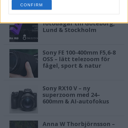
use your data for below specified purposes in below Google
CONFIRM
consent section.
F3 Foto – Sveriges nya
fotodagar till Göteborg,
Lund & Stockholm
Sony FE 100-400mm F5,6-8
OSS – lätt telezoom för
fågel, sport & natur
Sony RX10 V – ny
superzoom med 24–
600mm & AI-autofokus
Anna W Thorbjörnsson –