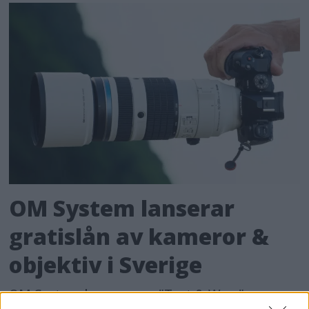
OM System lanserar
gratislån av kameror &
objektiv i Sverige
OM System lanserar nu "Test & Wow"-