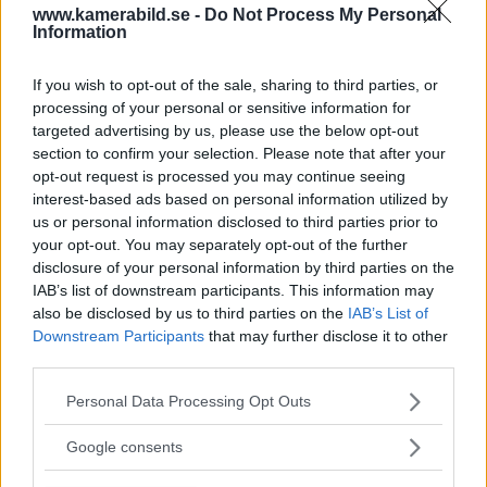
programmet i Sverige, vilket gör det möjligt
www.kamerabild.se -
Do Not Process My Personal
att låna hem kameror och objektiv under fem
Information
dagar för att se hur utrustningen passar dina
behov.
If you wish to opt-out of the sale, sharing to third parties, or
processing of your personal or sensitive information for
targeted advertising by us, please use the below opt-out
section to confirm your selection. Please note that after your
opt-out request is processed you may continue seeing
interest-based ads based on personal information utilized by
MEST LÄST JUST NU
us or personal information disclosed to third parties prior to
your opt-out. You may separately opt-out of the further
disclosure of your personal information by third parties on the
DJI Osmo Pocket 4P
IAB’s list of downstream participants. This information may
släppt – får 10-bitars D-
also be disclosed by us to third parties on the
IAB’s List of
Log 2 & 3x optisk zoom
Downstream Participants
that may further disclose it to other
third parties.
Please note that this website/app uses one or more Google
Personal Data Processing Opt Outs
Sony lägger bud på
services and may gather and store information including but
Tamron – kan vara värt
not limited to your visit or usage behaviour. You may click to
Google consents
12 miljarder kronor
grant or deny consent to Google and its third-party tags to