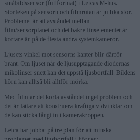
småbildssensor (fullformat) i Leicas M-hus.
Storleken på sensorn och filmrutan är ju lika stor.
Problemet är att avståndet mellan
film/sensorplanet och det bakre linselementet är
kortare än på de flesta andra systemkameror.
Ljusets vinkel mot sensorns kanter blir därför
brant. Om ljuset når de ljusupptagande diodernas
mikolinser snett kan det uppstå ljusbortfall. Bildens
hörn kan alltså bli alltför mörka.
Med film är det korta avståndet inget problem och
det är lättare att konstruera kraftiga vidvinklar om
de kan sticka långt in i kamerakroppen.
Leica har jobbat på tre plan för att minska
problemet med ljusbortfall i hörnen: