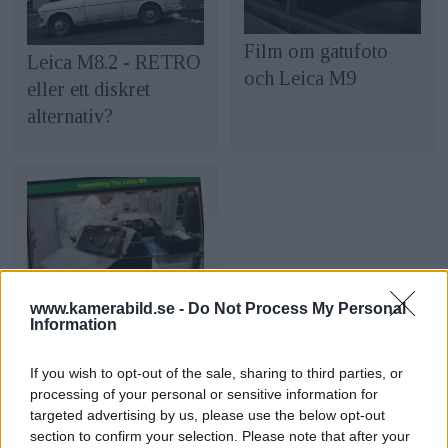
Film om gatufoto
Leica M8.2 - RETRO
och Leica M9
eller ett diskret
alternativ?
Så tillverkas Leica
www.kamerabild.se -
Do Not Process My Personal
Information
M9
If you wish to opt-out of the sale, sharing to third parties, or
processing of your personal or sensitive information for
NYHETER
PRYLAR
targeted advertising by us, please use the below opt-out
section to confirm your selection. Please note that after your