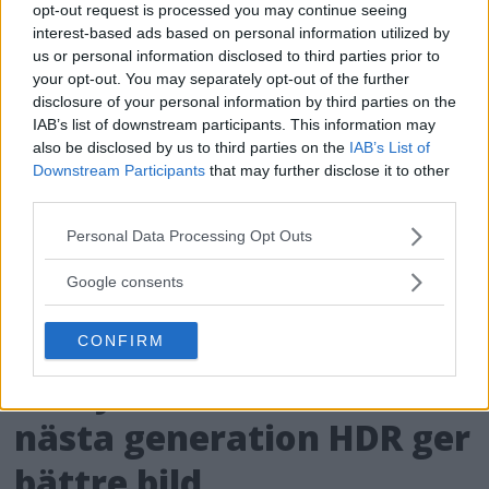
opt-out request is processed you may continue seeing
interest-based ads based on personal information utilized by
us or personal information disclosed to third parties prior to
your opt-out. You may separately opt-out of the further
disclosure of your personal information by third parties on the
IAB’s list of downstream participants. This information may
also be disclosed by us to third parties on the
IAB’s List of
Downstream Participants
that may further disclose it to other
third parties.
Please note that this website/app uses one or more Google
Personal Data Processing Opt Outs
services and may gather and store information including but
not limited to your visit or usage behaviour. You may click to
Google consents
grant or deny consent to Google and its third-party tags to
use your data for below specified purposes in below Google
CONFIRM
consent section.
Dolby Vision 2 lanseras –
nästa generation HDR ger
bättre bild