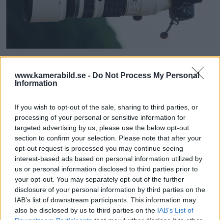
OM System lanserar
www.kamerabild.se -
Do Not Process My Personal
gratislån av kameror &
Information
objektiv i Sverige
If you wish to opt-out of the sale, sharing to third parties, or
processing of your personal or sensitive information for
OM System lanserar nu "Test & Wow"-
targeted advertising by us, please use the below opt-out
programmet i Sverige, vilket gör det möjligt
section to confirm your selection. Please note that after your
opt-out request is processed you may continue seeing
att låna hem kameror och objektiv under fem
interest-based ads based on personal information utilized by
dagar för att se hur utrustningen passar dina
us or personal information disclosed to third parties prior to
behov.
your opt-out. You may separately opt-out of the further
disclosure of your personal information by third parties on the
IAB’s list of downstream participants. This information may
also be disclosed by us to third parties on the
IAB’s List of