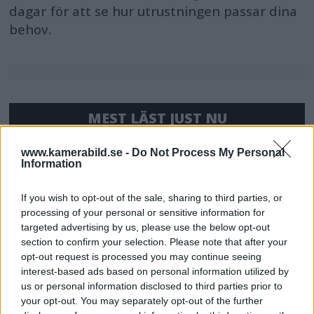
dagar för att se hur utrustningen passar dina
behov.
MEST LÄST JUST NU
DJI Osmo Pocket 4P
www.kamerabild.se -
Do Not Process My Personal
Information
släppt – får 10-bitars D-
Log 2 & 3x optisk zoom
If you wish to opt-out of the sale, sharing to third parties, or
processing of your personal or sensitive information for
targeted advertising by us, please use the below opt-out
Sony lägger bud på
section to confirm your selection. Please note that after your
Tamron – kan vara värt
opt-out request is processed you may continue seeing
12 miljarder kronor
interest-based ads based on personal information utilized by
us or personal information disclosed to third parties prior to
your opt-out. You may separately opt-out of the further