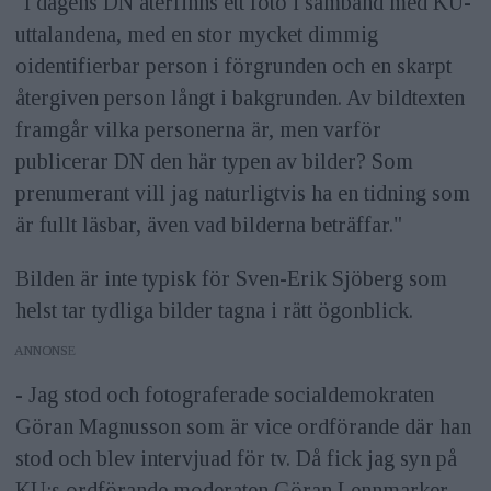
"I dagens DN återfinns ett foto i samband med KU-
uttalandena, med en stor mycket dimmig
oidentifierbar person i förgrunden och en skarpt
återgiven person långt i bakgrunden. Av bildtexten
framgår vilka personerna är, men varför
publicerar DN den här typen av bilder? Som
prenumerant vill jag naturligtvis ha en tidning som
är fullt läsbar, även vad bilderna beträffar."
Bilden är inte typisk för Sven-Erik Sjöberg som
helst tar tydliga bilder tagna i rätt ögonblick.
ANNONS
- Jag stod och fotograferade socialdemokraten
Göran Magnusson som är vice ordförande där han
stod och blev intervjuad för tv. Då fick jag syn på
KU:s ordförande moderaten Göran Lennmarker