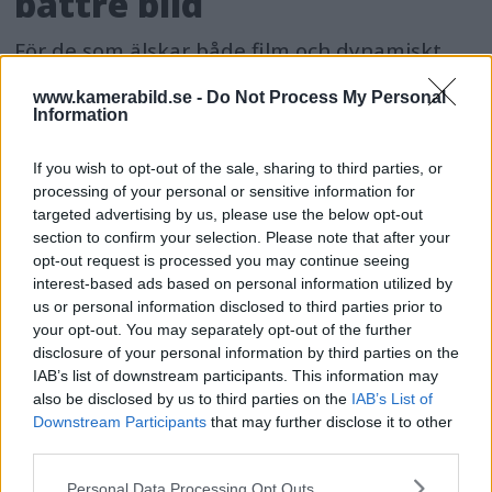
bättre bild
För de som älskar både film och dynamiskt
omfång släpps nu Dolby Vision 2, en ny
www.kamerabild.se -
Do Not Process My Personal
bildmotor som analyserar bilden och scenen
Information
och förbättrar den för tittaren.
If you wish to opt-out of the sale, sharing to third parties, or
processing of your personal or sensitive information for
targeted advertising by us, please use the below opt-out
section to confirm your selection. Please note that after your
opt-out request is processed you may continue seeing
interest-based ads based on personal information utilized by
us or personal information disclosed to third parties prior to
your opt-out. You may separately opt-out of the further
disclosure of your personal information by third parties on the
IAB’s list of downstream participants. This information may
also be disclosed by us to third parties on the
IAB’s List of
Downstream Participants
that may further disclose it to other
third parties.
Please note that this website/app uses one or more Google
Personal Data Processing Opt Outs