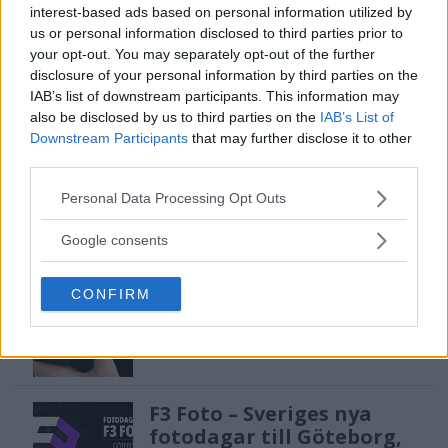
interest-based ads based on personal information utilized by
us or personal information disclosed to third parties prior to
Sony lägger bud på
your opt-out. You may separately opt-out of the further
Tamron – kan vara värt
disclosure of your personal information by third parties on the
12 miljarder kronor
IAB’s list of downstream participants. This information may
also be disclosed by us to third parties on the
IAB’s List of
Downstream Participants
that may further disclose it to other
OM System lanserar
third parties.
gratislån av kameror &
Please note that this website/app uses one or more Google
Personal Data Processing Opt Outs
objektiv i Sverige
services and may gather and store information including but
not limited to your visit or usage behaviour. You may click to
Google consents
grant or deny consent to Google and its third-party tags to
use your data for below specified purposes in below Google
Sony FE 100-400mm F5,6-8
CONFIRM
consent section.
OSS – lätt telezoom för
fågel, sport & natur
F3 Foto – Sveriges nya
fotodagar till Göteborg,