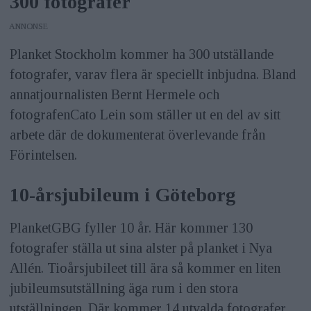
300 fotografer
ANNONS
Planket Stockholm kommer ha 300 utställande
fotografer, varav flera är speciellt inbjudna. Bland
annatjournalisten Bernt Hermele och
fotografenCato Lein som ställer ut en del av sitt
arbete där de dokumenterat överlevande från
Förintelsen.
10-årsjubileum i Göteborg
PlanketGBG fyller 10 år. Här kommer 130
fotografer ställa ut sina alster på planket i Nya
Allén. Tioårsjubileet till ära så kommer en liten
jubileumsutställning äga rum i den stora
utställningen. Där kommer 14 utvalda fotografer,