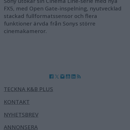
Sony utökar sin Cinema Line-serie med nya
FX5, med Open Gate-inspelning, nyutvecklad
stackad fullformatssensor och flera
funktioner ärvda från Sonys större
cinemakameror.
TECKNA K&B PLUS
KONTAKT
NYHETSBREV
ANNONSERA