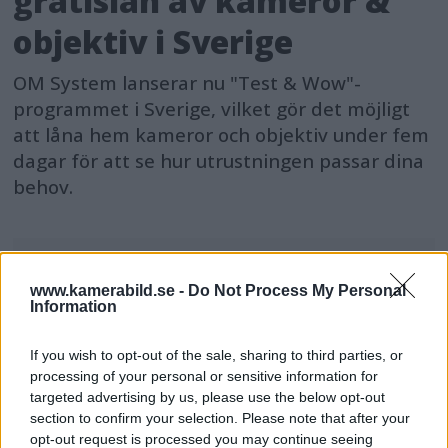
gratislån av kameror &
objektiv i Sverige
OM System lanserar nu "Test & Wow"-
programmet i Sverige, vilket gör det möjligt
att låna hem kameror och objektiv under fem
dagar för att se hur utrustningen passar dina
behov.
www.kamerabild.se -
Do Not Process My Personal
Information
MEST LÄST JUST NU
If you wish to opt-out of the sale, sharing to third parties, or
DJI Osmo Pocket 4P
processing of your personal or sensitive information for
släppt – får 10-bitars D-
targeted advertising by us, please use the below opt-out
Log 2 & 3x optisk zoom
section to confirm your selection. Please note that after your
opt-out request is processed you may continue seeing