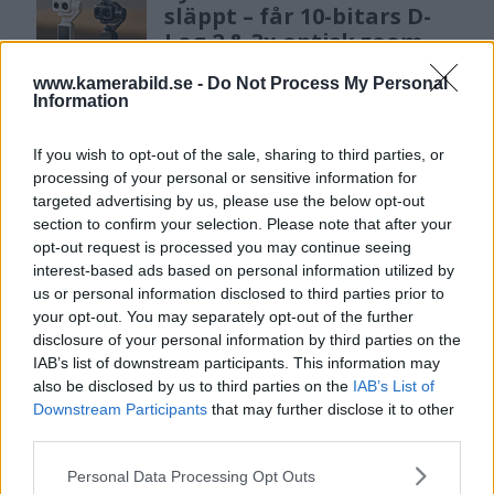
släppt – får 10-bitars D-
Log 2 & 3x optisk zoom
www.kamerabild.se -
Do Not Process My Personal
Information
Sony lägger bud på
Tamron – kan vara värt
If you wish to opt-out of the sale, sharing to third parties, or
12 miljarder kronor
processing of your personal or sensitive information for
targeted advertising by us, please use the below opt-out
section to confirm your selection. Please note that after your
opt-out request is processed you may continue seeing
Anna W Thorbjörnsson –
interest-based ads based on personal information utilized by
naket med integritet
us or personal information disclosed to third parties prior to
your opt-out. You may separately opt-out of the further
disclosure of your personal information by third parties on the
IAB’s list of downstream participants. This information may
also be disclosed by us to third parties on the
IAB’s List of
Sony RX10 V – ny
Downstream Participants
that may further disclose it to other
superzoom med 24–
third parties.
600mm & AI-autofokus
Please note that this website/app uses one or more Google
Personal Data Processing Opt Outs