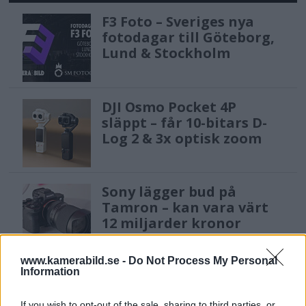
F3 Foto – Sveriges nya
fotodagar till Göteborg,
Lund & Stockholm
DJI Osmo Pocket 4P
släppt – får 10-bitars D-
Log 2 & 3x optisk zoom
Sony lägger bud på
Tamron – kan vara värt
12 miljarder kronor
www.kamerabild.se -
Do Not Process My Personal
Information
Anna W Thorbjörnsson –
naket med integritet
If you wish to opt-out of the sale, sharing to third parties, or