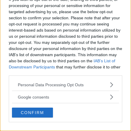
processing of your personal or sensitive information for
targeted advertising by us, please use the below opt-out
section to confirm your selection. Please note that after your
Sony RX10 V – ny
opt-out request is processed you may continue seeing
superzoom med 24–
interest-based ads based on personal information utilized by
600mm & AI-autofokus
us or personal information disclosed to third parties prior to
your opt-out. You may separately opt-out of the further
disclosure of your personal information by third parties on the
IAB’s list of downstream participants. This information may
Sony FE 100-400mm F5,6-8
also be disclosed by us to third parties on the
IAB’s List of
OSS – lätt telezoom för
Downstream Participants
that may further disclose it to other
fågel, sport & natur
third parties.
Please note that this website/app uses one or more Google
Personal Data Processing Opt Outs
services and may gather and store information including but
not limited to your visit or usage behaviour. You may click to
Google consents
grant or deny consent to Google and its third-party tags to
use your data for below specified purposes in below Google
CONFIRM
consent section.