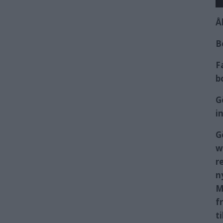
Å
B
F
b
G
i
G
w
r
n
M
f
ti