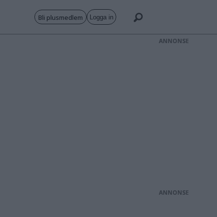
Bli plusmedlem
Logga in
ANNONS
ANNONS