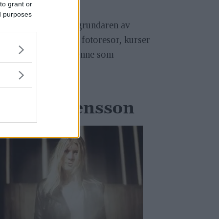
to grant or
ed purposes
änner till henne som grundaren av
ill Emma för hennes fotoresor, kurser
fta bekantskap med henne som
i dag sex anställda.
Emma Svensson