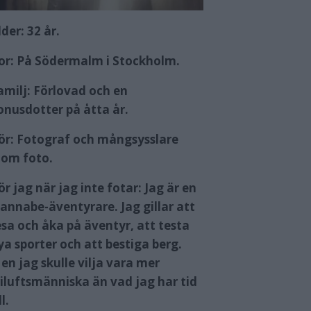
lder:
32 år.
or:
På Södermalm i Stockholm.
amilj:
Förlovad och en
onusdotter på åtta år.
ör:
Fotograf och mångsysslare
nom foto.
ör jag när jag inte fotar:
Jag är en
annabe-äventyrare. Jag gillar att
esa och åka på äventyr, att testa
ya sporter och att bestiga berg.
en jag skulle vilja vara mer
riluftsmänniska än vad jag har tid
ll.