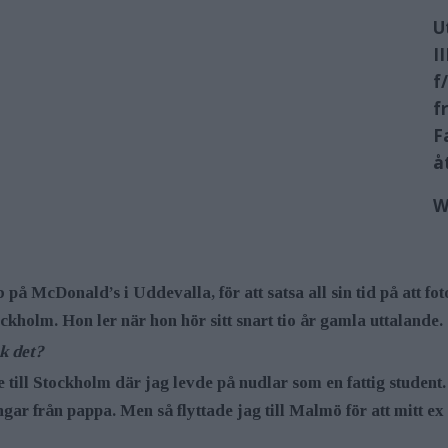
U
I
f
f
F
å
W
 på McDonald’s i Uddevalla, för att satsa all sin tid på att fo
tockholm. Hon ler när hon hör sitt snart tio år gamla uttalande.
ck det?
de till Stockholm där jag levde på nudlar som en fattig studen
gar från pappa. Men så flyttade jag till Malmö för att mitt ex