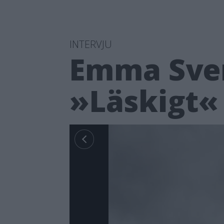
INTERVJU
Emma Svens
»Läskigt«