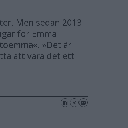
rter. Men sedan 2013
ingar för Emma
to­emma«. »Det är
a att vara det ett