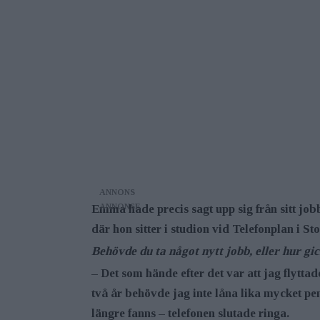
ANNONS
Emma hade precis sagt upp sig från sitt jobb
där hon sitter i ­studion vid Telefonplan i S
Behövde du ta något nytt jobb, eller hur gi
– Det som hände efter det var att jag flytta
två år behövde jag inte låna lika mycket pen
längre fanns – telefonen slutade ringa.