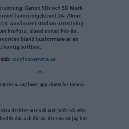
trustning:
Canon 5Ds och 5D Mark
II med favoritobjektivet 24–70mm
/2,8. Använder i studion utrustning
rån Profoto, bland annat Pro-8a.
avoriten bland ljusformare är en
ttkantig softbox.
ebb:
rockfotoemma.se
tografera. Jag läser upp citatet för Emma,
t. Men det blev mer och mer jobb och efter
 bodde där, och då var det som att jag inte