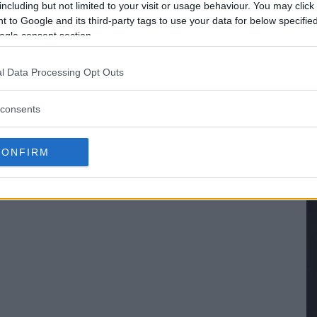
including but not limited to your visit or usage behaviour. You may click 
 to Google and its third-party tags to use your data for below specifi
sikte, i alla fall för många fotointresserade. En del k
ogle consent section.
 hela konsertfotobranschen i Sverige. Andra känner t
l Data Processing Opt Outs
a bloggande. Och framöver kommer säkert många få sti
de produktionsbolag: Studio Emma Svensson. Där är de 
consents
t tio år sedan, våren 2006, då var hon inte ens säker
CONFIRM
 fotograf: »Vi får se hur det kommer att gå. Jag har
et inte ekonomiskt sedan så får jag ta ett nytt jobb.«