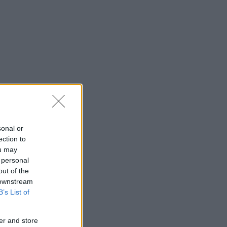
sonal or
ection to
ou may
 personal
out of the
 downstream
B’s List of
er and store