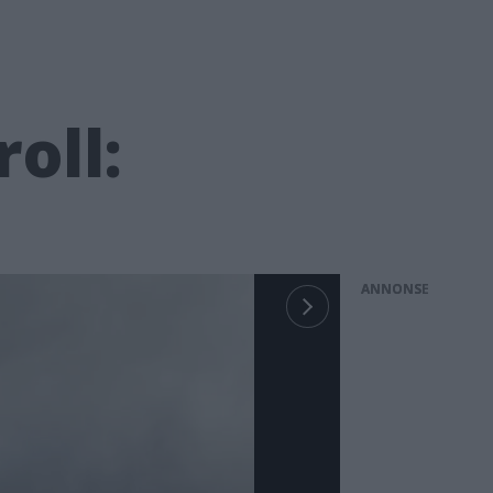
oll:
ANNONS