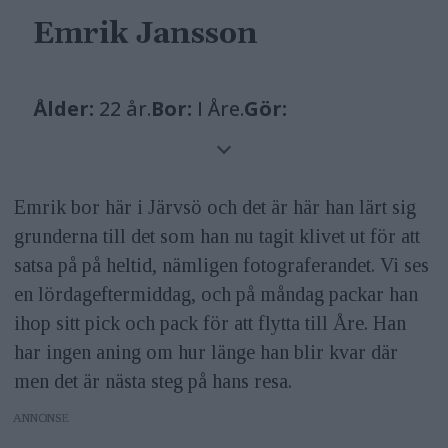
Emrik Jansson
Ålder:
22 år.
Bor:
I Åre.
Gör:
Actionsportfotograf.
Utrustning:
Sony
A7R II, Sony A6300, 24-70mm F/2,8, 70-
200mm f/2,8, 16-35mm f/4, och
Emrik bor här i Järvsö och det är här han lärt sig
grunderna till det som han nu tagit klivet ut för att
ryggsäckar från F-stop.
Instagram:
satsa på på heltid, nämligen fotograferandet. Vi ses
@emrikjanssonphotography
en lördageftermiddag, och på måndag packar han
ihop sitt pick och pack för att flytta till Åre. Han
har ingen aning om hur länge han blir kvar där
men det är nästa steg på hans resa.
ANNONS