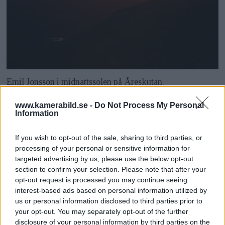
Emil Jonsson i midnattssolen på Åreskutan.
www.kamerabild.se -
Do Not Process My Personal
Ska assistera åt Mattias
Information
Fredriksson
If you wish to opt-out of the sale, sharing to third parties, or
processing of your personal or sensitive information for
ANNONS
targeted advertising by us, please use the below opt-out
Men det är inte den enda större förändringen som
section to confirm your selection. Please note that after your
opt-out request is processed you may continue seeing
är i antågande. Jag möter Emrik på en lördag, och
interest-based ads based on personal information utilized by
på måndagen ska han som sagt sätta sig i sin bil
us or personal information disclosed to third parties prior to
och åka till Åre. Exakt hur länge han ska bli kvar
your opt-out. You may separately opt-out of the further
disclosure of your personal information by third parties on the