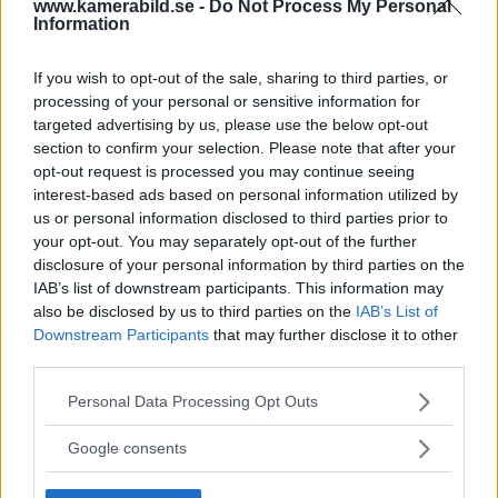
www.kamerabild.se -
Do Not Process My Personal
Information
If you wish to opt-out of the sale, sharing to third parties, or
processing of your personal or sensitive information for
targeted advertising by us, please use the below opt-out
section to confirm your selection. Please note that after your
opt-out request is processed you may continue seeing
interest-based ads based on personal information utilized by
us or personal information disclosed to third parties prior to
your opt-out. You may separately opt-out of the further
disclosure of your personal information by third parties on the
IAB’s list of downstream participants. This information may
OM System lanserar
also be disclosed by us to third parties on the
IAB’s List of
Downstream Participants
that may further disclose it to other
gratislån av kameror &
third parties.
objektiv i Sverige
Please note that this website/app uses one or more Google
Personal Data Processing Opt Outs
services and may gather and store information including but
not limited to your visit or usage behaviour. You may click to
Google consents
OM System lanserar nu "Test & Wow"-
grant or deny consent to Google and its third-party tags to
programmet i Sverige, vilket gör det möjligt
use your data for below specified purposes in below Google