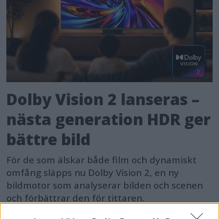
Dolby Vision 2 lanseras –
nästa generation HDR ger
bättre bild
För de som älskar både film och dynamiskt
omfång släpps nu Dolby Vision 2, en ny
bildmotor som analyserar bilden och scenen
och förbättrar den för tittaren.