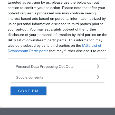
vilket gör att smidigheten försvinner något. Du får
targeted advertising by us, please use the below opt-out
section to confirm your selection. Please note that after your
en bra kamera med möjligheter till fina bilder,
opt-out request is processed you may continue seeing
men utan skärm. Och frågan är hur många som är
interest-based ads based on personal information utilized by
villiga att ha ett stort objektiv monterat på mobilen,
us or personal information disclosed to third parties prior to
your opt-out. You may separately opt-out of the further
eller med sig i väskan.
disclosure of your personal information by third parties on the
IAB’s list of downstream participants. This information may
Konceptet känns spännande och innovativt, men
also be disclosed by us to third parties on the
IAB’s List of
har tror jag också att konsumenterna kommer att
Downstream Participants
that may further disclose it to other
third parties.
delas i två läger: de som gillar idén och söker den
Please note that this website/app uses one or more Google
absoluta bärbarheten med möjligheten att få ännu
Personal Data Processing Opt Outs
services and may gather and store information including but
bättre specifikationer för sin fotografering, mot de
not limited to your visit or usage behaviour. You may click to
Google consents
som tycker att det blir för otympligt och att
grant or deny consent to Google and its third-party tags to
use your data for below specified purposes in below Google
skillnaden blir för liten jämfört med hur liten
CONFIRM
consent section.
"bara en kamera" är, eller "hur mycket bättre det
blir" med en något större kompakt systemkamera.