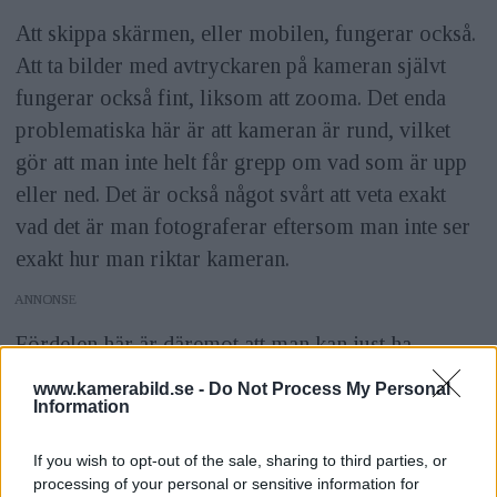
Att skippa skärmen, eller mobilen, fungerar också.
Att ta bilder med avtryckaren på kameran självt
fungerar också fint, liksom att zooma. Det enda
problematiska här är att kameran är rund, vilket
gör att man inte helt får grepp om vad som är upp
eller ned. Det är också något svårt att veta exakt
vad det är man fotograferar eftersom man inte ser
exakt hur man riktar kameran.
ANNONS
Fördelen här är däremot att man kan just ha
enheten både lös och sammansatta, vilket gör att
www.kamerabild.se -
Do Not Process My Personal
man kan ha skärmen i ett läge, sträcka upp eller ut
Information
kameran i ett annat läge, och ta bilder från
If you wish to opt-out of the sale, sharing to third parties, or
svåråtkomliga vinklar. QX100 känns något större,
processing of your personal or sensitive information for