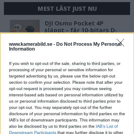
MEST LÄST JUST NU
DJI Osmo Pocket 4P
släppt – får 10-bitars D-
Log 2 & 3x optisk zoom
www.kamerabild.se -
Do Not Process My Personal
Information
Sony lägger bud på
If you wish to opt-out of the sale, sharing to third parties, or
Tamron – kan vara värt
processing of your personal or sensitive information for
12 miljarder kronor
targeted advertising by us, please use the below opt-out
section to confirm your selection. Please note that after your
opt-out request is processed you may continue seeing
interest-based ads based on personal information utilized by
OM System lanserar
us or personal information disclosed to third parties prior to
gratislån av kameror &
your opt-out. You may separately opt-out of the further
objektiv i Sverige
disclosure of your personal information by third parties on the
IAB’s list of downstream participants. This information may
also be disclosed by us to third parties on the
IAB’s List of
Downstream Participants
that may further disclose it to other