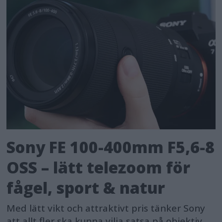
Sony FE 100-400mm F5,6-8
OSS – lätt telezoom för
fågel, sport & natur
Med lätt vikt och attraktivt pris tänker Sony
att allt fler ska kunna vilja satsa på objektiv