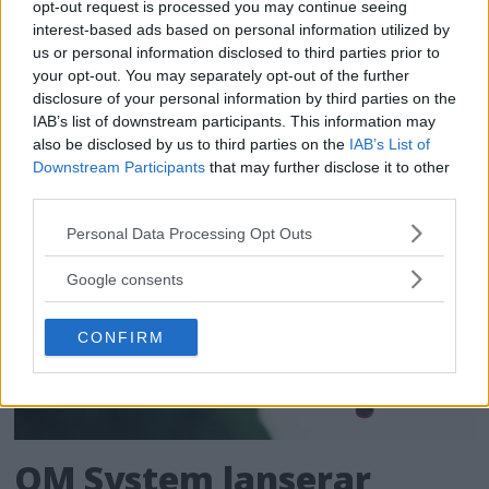
opt-out request is processed you may continue seeing
För de som älskar både film och dynamiskt
interest-based ads based on personal information utilized by
us or personal information disclosed to third parties prior to
omfång släpps nu Dolby Vision 2, en ny
your opt-out. You may separately opt-out of the further
bildmotor som analyserar bilden och scenen
disclosure of your personal information by third parties on the
och förbättrar den för tittaren.
IAB’s list of downstream participants. This information may
also be disclosed by us to third parties on the
IAB’s List of
Downstream Participants
that may further disclose it to other
third parties.
Please note that this website/app uses one or more Google
Personal Data Processing Opt Outs
services and may gather and store information including but
not limited to your visit or usage behaviour. You may click to
Google consents
grant or deny consent to Google and its third-party tags to
use your data for below specified purposes in below Google
CONFIRM
consent section.
OM System lanserar