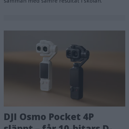
samman med sämre resultat i skolan.
DJI Osmo Pocket 4P
släppt – får 10-bitars D-