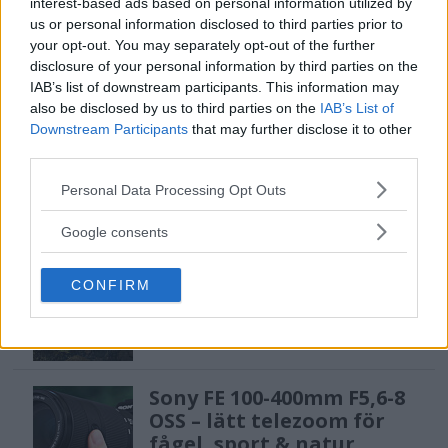
interest-based ads based on personal information utilized by
Sony lägger bud på
us or personal information disclosed to third parties prior to
Tamron – kan vara värt
your opt-out. You may separately opt-out of the further
12 miljarder kronor
disclosure of your personal information by third parties on the
IAB’s list of downstream participants. This information may
also be disclosed by us to third parties on the
IAB’s List of
Downstream Participants
that may further disclose it to other
F3 Foto – Sveriges nya
third parties.
fotodagar till Göteborg,
Please note that this website/app uses one or more Google
Lund & Stockholm
Personal Data Processing Opt Outs
services and may gather and store information including but
not limited to your visit or usage behaviour. You may click to
Google consents
grant or deny consent to Google and its third-party tags to
Anna W Thorbjörnsson –
use your data for below specified purposes in below Google
CONFIRM
consent section.
naket med integritet
Sony FE 100-400mm F5,6-8
OSS – lätt telezoom för
fågel, sport & natur