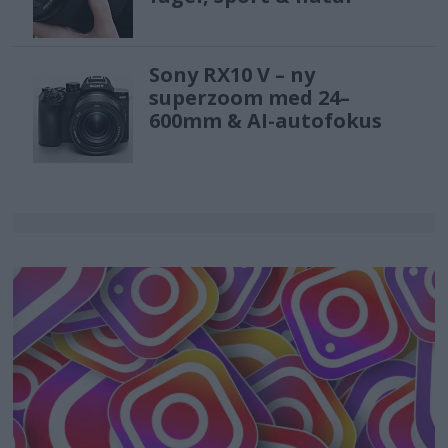
Sony RX10 V – ny
superzoom med 24–
600mm & AI-autofokus