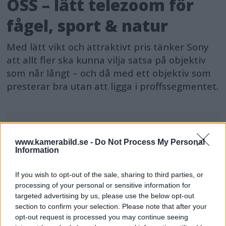
OSS – lätt telezoom för
fågel, sport & natur
Med lätt vikt och attraktivt pris tänker Sony
att allt fler ska kunna vilja satsa på objektiv
som når långt – och då med ett objektiv som
presterar bra utan att ligga i proffssegmentet.
www.kamerabild.se -
Do Not Process My Personal
MEST LÄST JUST NU
Information
DJI Osmo Pocket 4P
If you wish to opt-out of the sale, sharing to third parties, or
släppt – får 10-bitars D-
processing of your personal or sensitive information for
Log 2 & 3x optisk zoom
targeted advertising by us, please use the below opt-out
section to confirm your selection. Please note that after your
opt-out request is processed you may continue seeing