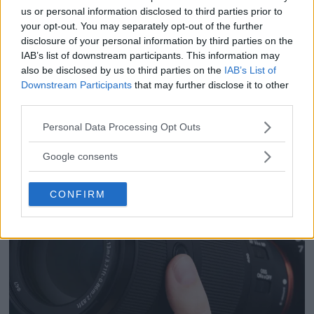
us or personal information disclosed to third parties prior to
your opt-out. You may separately opt-out of the further
Anna W Thorbjörnsson –
disclosure of your personal information by third parties on the
naket med integritet
IAB’s list of downstream participants. This information may
also be disclosed by us to third parties on the
IAB’s List of
Downstream Participants
that may further disclose it to other
third parties.
Please note that this website/app uses one or more Google
Personal Data Processing Opt Outs
services and may gather and store information including but
not limited to your visit or usage behaviour. You may click to
Google consents
grant or deny consent to Google and its third-party tags to
use your data for below specified purposes in below Google
CONFIRM
consent section.