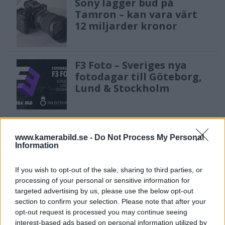
Sony lägger bud på
Tamron – kan vara värt
12 miljarder kronor
F3 Foto – Sveriges nya
fotodagar till Göteborg,
Lund & Stockholm
Sony FE 100-400mm F5,6-8
OSS – lätt telezoom för
www.kamerabild.se -
Do Not Process My Personal
Information
fågel, sport & natur
If you wish to opt-out of the sale, sharing to third parties, or
processing of your personal or sensitive information for
Sony RX10 V – ny
targeted advertising by us, please use the below opt-out
superzoom med 24–
section to confirm your selection. Please note that after your
600mm & AI-autofokus
opt-out request is processed you may continue seeing
interest-based ads based on personal information utilized by