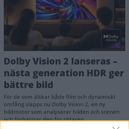
Dolby Vision 2 lanseras –
nästa generation HDR ger
bättre bild
För de som älskar både film och dynamiskt
omfång släpps nu Dolby Vision 2, en ny
bildmotor som analyserar bilden och scenen
och förbättrar den för tittaren.