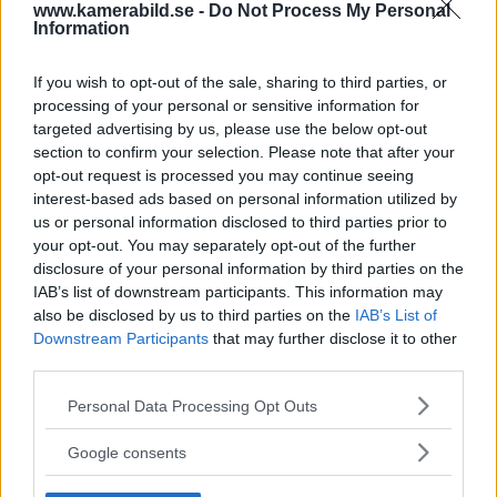
www.kamerabild.se -
Do Not Process My Personal
Information
If you wish to opt-out of the sale, sharing to third parties, or
processing of your personal or sensitive information for
targeted advertising by us, please use the below opt-out
section to confirm your selection. Please note that after your
opt-out request is processed you may continue seeing
interest-based ads based on personal information utilized by
us or personal information disclosed to third parties prior to
your opt-out. You may separately opt-out of the further
disclosure of your personal information by third parties on the
IAB’s list of downstream participants. This information may
OM System lanserar
also be disclosed by us to third parties on the
IAB’s List of
Downstream Participants
that may further disclose it to other
gratislån av kameror &
third parties.
Please note that this website/app uses one or more Google
objektiv i Sverige
Personal Data Processing Opt Outs
services and may gather and store information including but
not limited to your visit or usage behaviour. You may click to
Google consents
OM System lanserar nu "Test & Wow"-
grant or deny consent to Google and its third-party tags to
programmet i Sverige, vilket gör det möjligt
use your data for below specified purposes in below Google