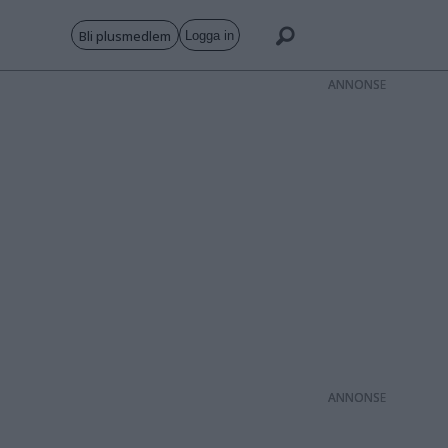
Bli plusmedlem
Logga in
ANNONS
ANNONS