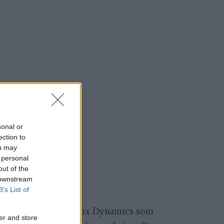
sonal or
ection to
ou may
 personal
out of the
 downstream
B’s List of
et norska företaget Prox Dynamics som
er and store