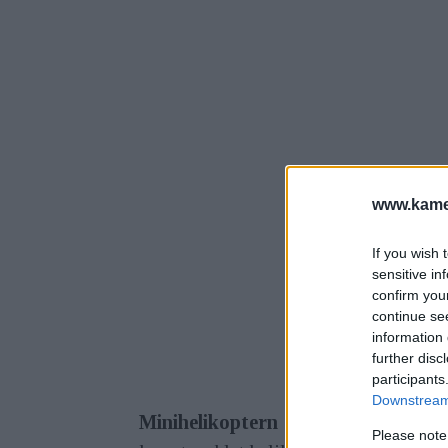
www.kamer
If you wish 
sensitive in
confirm you
continue se
information 
further disc
participants
Downstream 
Minihelikoptern "The Black Horne
Please note