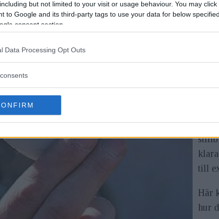
d kamera. Brittiska soldater i Afghanistan har redan b
including but not limited to your visit or usage behaviour. You may click 
 to Google and its third-party tags to use your data for below specifi
få bilder skickade till en fjärrkontroll.
ogle consent section.
– Vi
l Data Processing Opt Outs
fient
plats
consents
Chri
britt
CONFIRM
Heli
still
klara
till 
Här 
hur 