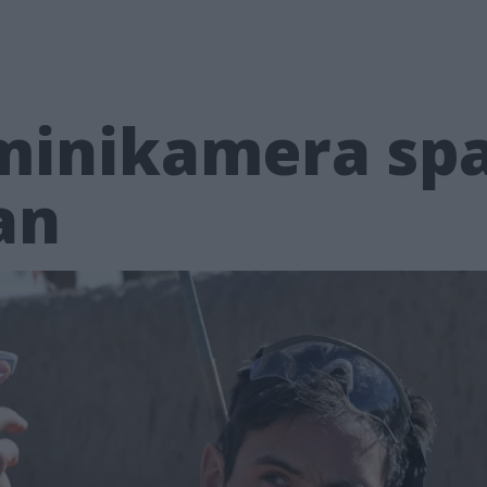
minikamera spa
an