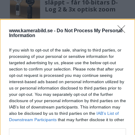
släppt – får 10-bitars D-
Log 2 & 3x optisk zoom
www.kamerabild.se -
Do Not Process My Personal
Sony lägger bud på
Information
Tamron – kan vara värt
12 miljarder kronor
If you wish to opt-out of the sale, sharing to third parties, or
processing of your personal or sensitive information for
targeted advertising by us, please use the below opt-out
section to confirm your selection. Please note that after your
OM System lanserar
opt-out request is processed you may continue seeing
gratislån av kameror &
interest-based ads based on personal information utilized by
objektiv i Sverige
us or personal information disclosed to third parties prior to
your opt-out. You may separately opt-out of the further
disclosure of your personal information by third parties on the
Sony FE 100-400mm F5,6-8
IAB’s list of downstream participants. This information may
also be disclosed by us to third parties on the
IAB’s List of
OSS – lätt telezoom för
Downstream Participants
that may further disclose it to other
fågel, sport & natur
third parties.