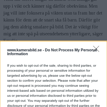
upp i vikt och känner sig därför obekväma. Men
jag vill inte fokusera på vikten utan ta fram hur det
känns för dem att de snart ska få barn. Därför gör
jag dem aldrig smalare på bild. Det är viktigt för
mig att inte spä på utseendehetsen ytterligare, säger
Emelie.
ANNONS
www.kamerabild.se -
Do Not Process My Personal
Information
Hon är även noga med mammornas utstrålning i
bilderna.
If you wish to opt-out of the sale, sharing to third parties, or
processing of your personal or sensitive information for
targeted advertising by us, please use the below opt-out
– Jag vill framhäva kvinnan som stark och
section to confirm your selection. Please note that after your
självständig, inte att hon är gullig och liten. Sen om
opt-out request is processed you may continue seeing
interest-based ads based on personal information utilized by
jag får en kund som är mjuk och försiktig, då
us or personal information disclosed to third parties prior to
pressar jag henne inte till att bli en
your opt-out. You may separately opt-out of the further
»amazonkvinna« men min grundtanke är att
disclosure of your personal information by third parties on the