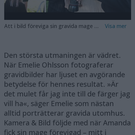
Att i bild föreviga sin gravida mage blir en allt vanligare typ av porträttfotografering. Kamera & Bild är med när fotografen Emelie Ohlsson, med hjälp av en stor mängd blommor och ett mjukt kvällsljus, fotograferar Amanda Halvarsson Lindells mage. Efter några första testbilder tittar Emelie på resultatet och utbrister »det blir så bra«. Makeup-artisten Vanesa Hagenbach och assistenten Sofie Wiberg vill också få en glimt av bilderna. Foto: Johan Wessel
Den största utmaningen är vädret.
När Emelie Ohlsson fotograferar
gravidbilder har ljuset en avgörande
betydelse för hennes resultat. »Är
det mulet får jag inte till de färger jag
vill ha«, säger Emelie som nästan
alltid porträtterar gravida utomhus.
Kamera & Bild följde med när Amanda
fick sin mage förevigad – mitt i