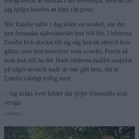
fotograferar är inrutad i det stereotypa. Men då får
jag hjälpa kunden att hitta rätt pose.
När Emelie inför i dag sökte en modell, var det
just Amandas självsäkerhet hon föll för. I bilderna
Emelie fick skickat till sig såg hon ett uttryck hon
gillar, som hon beskriver som »coolt«. Precis så
som hon vill ha det. Hade bilderna istället anspelat
på något sexuellt hade de inte gått hem, det är
Emelie väldigt tydlig med:
– Jag kräks över bilder där tjejer framställs som
sexiga.
ANNONS