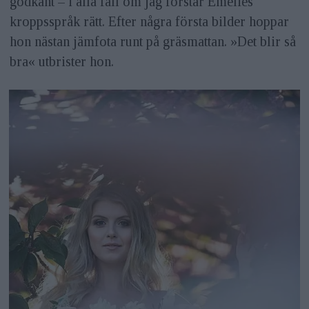
godkänt – i alla fall om jag förstår Emelies
kroppsspråk rätt. Efter några första bilder hoppar
hon nästan jämfota runt på gräsmattan. »Det blir så
bra« utbrister hon.