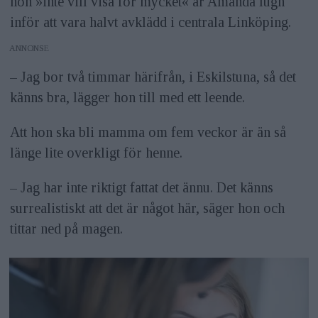
hon »inte vill visa för mycket« är Amanda lugn
inför att vara halvt avklädd i centrala Linköping.
ANNONS
– Jag bor två timmar härifrån, i Eskilstuna, så det
känns bra, lägger hon till med ett leende.
Att hon ska bli mamma om fem veckor är än så
länge lite overkligt för henne.
– Jag har inte riktigt fattat det ännu. Det känns
surrealistiskt att det är något här, säger hon och
tittar ned på magen.