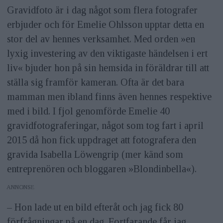
Gravidfoto är i dag något som flera fotografer
erbjuder och för Emelie Ohlsson upptar detta en
stor del av hennes verksamhet. Med orden »en
lyxig investering av den viktigaste händelsen i ert
liv« bjuder hon på sin hemsida in föräldrar till att
ställa sig framför kameran. Ofta är det bara
mamman men ibland finns även hennes respektive
med i bild. I fjol genomförde Emelie 40
gravidfotograferingar, något som tog fart i april
2015 då hon fick uppdraget att fotografera den
gravida Isabella Löwengrip (mer känd som
entreprenören och bloggaren »Blondinbella«).
ANNONS
– Hon lade ut en bild efteråt och jag fick 80
förfrågningar på en dag. Fortfarande får jag