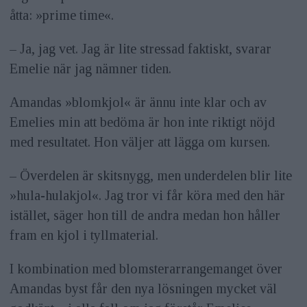
åtta: »prime time«.
– Ja, jag vet. Jag är lite stressad faktiskt, svarar
Emelie när jag nämner tiden.
Amandas »blomkjol« är ännu inte klar och av
Emelies min att bedöma är hon inte riktigt nöjd
med resultatet. Hon väljer att lägga om kursen.
– Överdelen är skitsnygg, men underdelen blir lite
»hula-hulakjol«. Jag tror vi får köra med den här
istället, säger hon till de andra medan hon håller
fram en kjol i tyllmaterial.
I kombination med blomsterarrangemanget över
Aman­das byst får den nya lösningen mycket väl