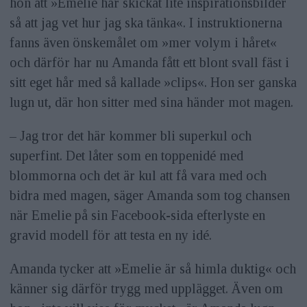
hon att »Emelie har skickat lite inspirations­bilder
så att jag vet hur jag ska tänka«. I instruktionerna
fanns även önskemålet om »mer volym i håret«
och därför har nu Amanda fått ett blont svall fäst i
sitt eget hår med så kallade »clips«. Hon ser ganska
lugn ut, där hon sitter med sina händer mot magen.
– Jag tror det här kommer bli superkul och
superfint. Det låter som en toppenidé med
blommorna och det är kul att få vara med och
bidra med magen, säger Amanda som tog chansen
när Emelie på sin Facebook-sida efterlyste en
gravid modell för att testa en ny idé.
Amanda tycker att »Emelie är så himla duktig« och
känner sig därför trygg med upplägget. Även om