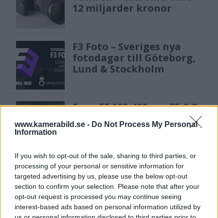
12 miljarder kronor
F3 Foto – Sveriges nya
fotodagar till Göteborg,
Lund & Stockholm
Sony FE 100-400mm F5,6-8
OSS – lätt telezoom för
www.kamerabild.se -
Do Not Process My Personal
fågel, sport & natur
Information
If you wish to opt-out of the sale, sharing to third parties, or
OM System lanserar
processing of your personal or sensitive information for
targeted advertising by us, please use the below opt-out
gratislån av kameror &
section to confirm your selection. Please note that after your
objektiv i Sverige
opt-out request is processed you may continue seeing
interest-based ads based on personal information utilized by
us or personal information disclosed to third parties prior to