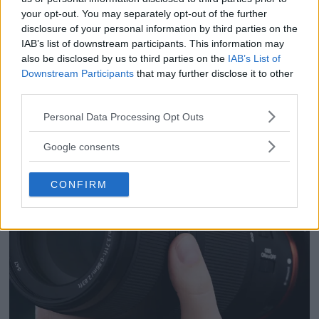
Sony RX10 V – ny
your opt-out. You may separately opt-out of the further
superzoom med 24–
disclosure of your personal information by third parties on the
IAB’s list of downstream participants. This information may
600mm & AI-autofokus
also be disclosed by us to third parties on the
IAB’s List of
Downstream Participants
that may further disclose it to other
third parties.
Please note that this website/app uses one or more Google
Personal Data Processing Opt Outs
services and may gather and store information including but
not limited to your visit or usage behaviour. You may click to
Google consents
grant or deny consent to Google and its third-party tags to
use your data for below specified purposes in below Google
CONFIRM
consent section.