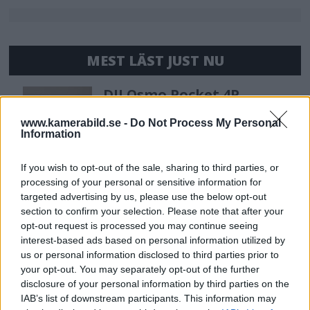
MEST LÄST JUST NU
DJI Osmo Pocket 4P
släppt – får 10-bitars D-
www.kamerabild.se -
Do Not Process My Personal
Log 2 & 3x optisk zoom
Information
If you wish to opt-out of the sale, sharing to third parties, or
Sony lägger bud på
processing of your personal or sensitive information for
Tamron – kan vara värt
targeted advertising by us, please use the below opt-out
12 miljarder kronor
section to confirm your selection. Please note that after your
opt-out request is processed you may continue seeing
interest-based ads based on personal information utilized by
us or personal information disclosed to third parties prior to
OM System lanserar
your opt-out. You may separately opt-out of the further
gratislån av kameror &
disclosure of your personal information by third parties on the
objektiv i Sverige
IAB’s list of downstream participants. This information may