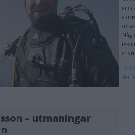
sina 
störr
också
Något
teame
sovr
Dokum
den 
lsson – utmaningar
an