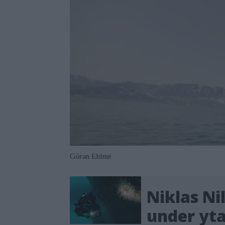
Göran Ehlmé
Niklas Ni
under yt