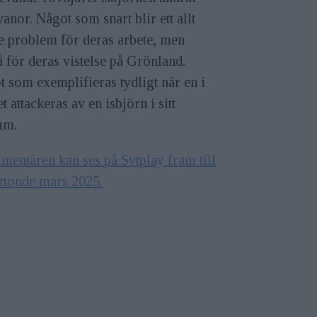
vanor. Något som snart blir ett allt
e problem för deras arbete, men
 för deras vistelse på Grönland.
 som exemplifieras tydligt när en i
t attackeras av en isbjörn i sitt
um.
entären kan ses på Svtplay fram till
åttonde mars 2025.