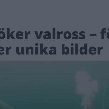
öker valross – 
er unika bilder