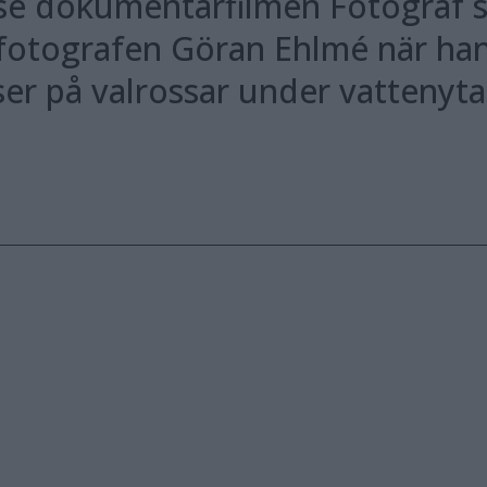
se dokumentärfilmen Fotograf s
d fotografen Göran Ehlmé när ha
er på valrossar under vattenytan