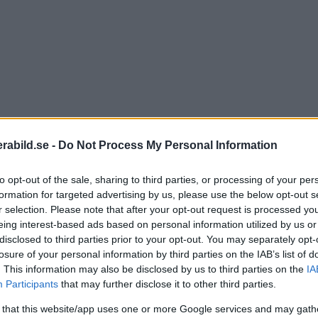
abild.se -
Do Not Process My Personal Information
to opt-out of the sale, sharing to third parties, or processing of your per
formation for targeted advertising by us, please use the below opt-out s
r selection. Please note that after your opt-out request is processed y
eing interest-based ads based on personal information utilized by us or
disclosed to third parties prior to your opt-out. You may separately opt-
losure of your personal information by third parties on the IAB’s list of
. This information may also be disclosed by us to third parties on the
IA
aren Göran Ehlmé är känd för bland annat sina unika bi
Participants
that may further disclose it to other third parties.
år tittaren följa med till Grönland för att se hur det 
 that this website/app uses one or more Google services and may gath
utsen ska försöka fånga nya bilder och filmsekvenser p