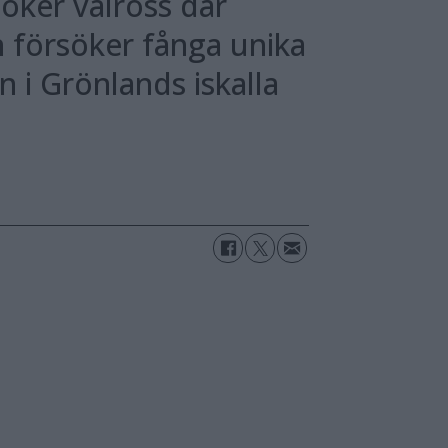
öker valross där
n försöker fånga unika
 i Grönlands iskalla