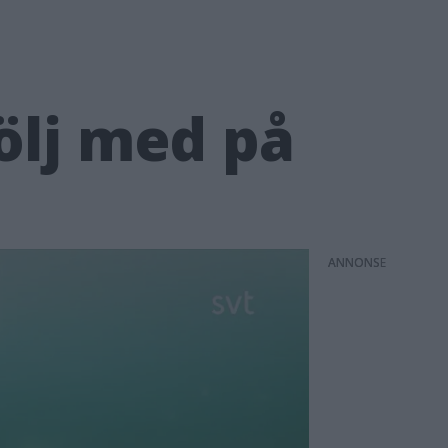
följ med på
ANNONS