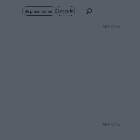
Bli plusmedlem
Logga in
ANNONS
ANNONS