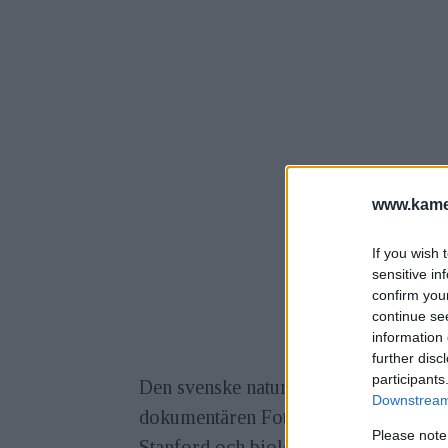
www.kamer
If you wish 
sensitive in
confirm you
continue se
information 
further disc
participants
Den svenske naturfotografen och film
Downstream 
dokumentären Fotograf söker valross f
Please note
Stanford och biologen Lars-Öivind Kn