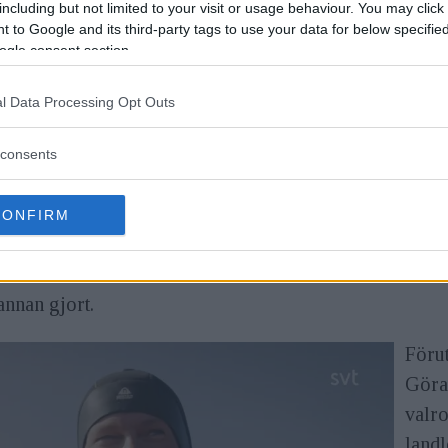
including but not limited to your visit or usage behaviour. You may click 
 to Google and its third-party tags to use your data for below specifi
Utöve
ogle consent section.
te årets dokumentärer
natur
l Data Processing Opt Outs
afi på SVT Play
man o
klim
consents
djurl
r under vattnet, något som av många anses vara väldigt
CONFIRM
r han:
annan gjort.
Förut
Göran
valro
landl