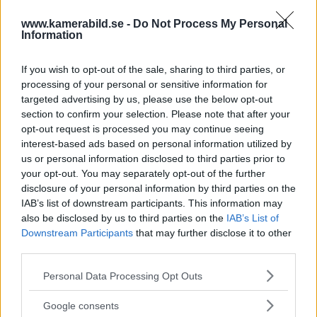
OM System lanserar nu "Test & Wow"-
www.kamerabild.se -
Do Not Process My Personal
programmet i Sverige, vilket gör det möjligt
Information
att låna hem kameror och objektiv under fem
dagar för att se hur utrustningen passar dina
If you wish to opt-out of the sale, sharing to third parties, or
behov.
processing of your personal or sensitive information for
targeted advertising by us, please use the below opt-out
section to confirm your selection. Please note that after your
opt-out request is processed you may continue seeing
interest-based ads based on personal information utilized by
us or personal information disclosed to third parties prior to
MEST LÄST JUST NU
your opt-out. You may separately opt-out of the further
disclosure of your personal information by third parties on the
IAB’s list of downstream participants. This information may
DJI Osmo Pocket 4P
also be disclosed by us to third parties on the
IAB’s List of
släppt – får 10-bitars D-
Downstream Participants
that may further disclose it to other
Log 2 & 3x optisk zoom
third parties.
Please note that this website/app uses one or more Google
Personal Data Processing Opt Outs
services and may gather and store information including but
Sony lägger bud på
not limited to your visit or usage behaviour. You may click to
Google consents
Tamron – kan vara värt