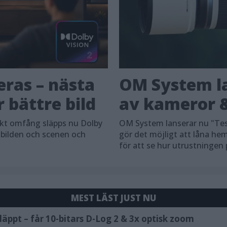
eras – nästa
OM System la
 bättre bild
av kameror &
skt omfång släpps nu Dolby
OM System lanserar nu "Tes
 bilden och scenen och
gör det möjligt att låna h
för att se hur utrustningen
MEST LÄST JUST NU
äppt – får 10-bitars D-Log 2 & 3x optisk zoom