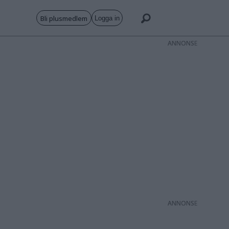
Bli plusmedlem
Logga in
ANNONS
ANNONS