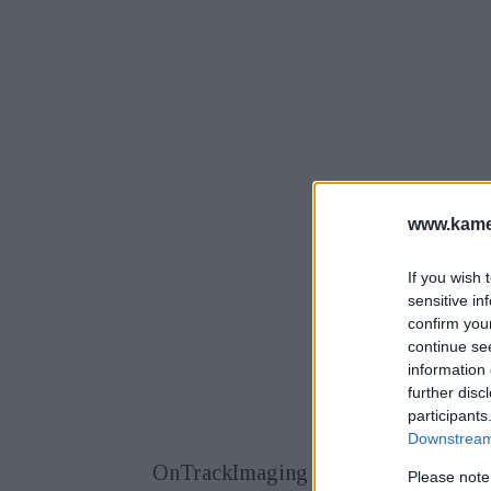
www.kamer
If you wish 
sensitive in
confirm you
continue se
information 
further disc
participants
Downstream 
OnTrackImaging 2008 riktar sig till al
Please note