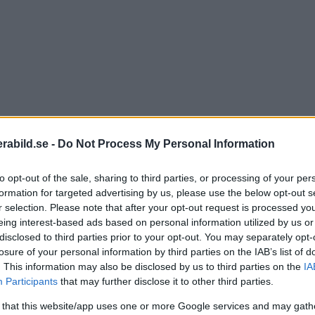
abild.se -
Do Not Process My Personal Information
to opt-out of the sale, sharing to third parties, or processing of your per
formation for targeted advertising by us, please use the below opt-out s
r selection. Please note that after your opt-out request is processed y
eing interest-based ads based on personal information utilized by us or
disclosed to third parties prior to your opt-out. You may separately opt-
losure of your personal information by third parties on the IAB’s list of
. This information may also be disclosed by us to third parties on the
IA
Participants
that may further disclose it to other third parties.
la som arbetar inom eller som har ett stort intresse för
 that this website/app uses one or more Google services and may gath