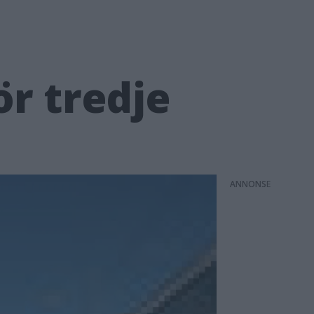
ör tredje
ANNONS