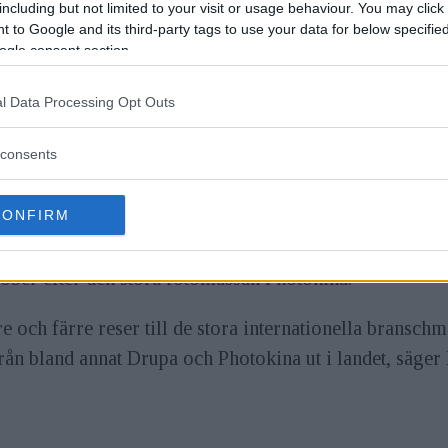
including but not limited to your visit or usage behaviour. You may click 
nar, sex utställningsvagnar och en restaurangvagn.
 to Google and its third-party tags to use your data for below specifi
ogle consent section.
andra Adobe, Svenska Fotografers Förbund (SFF) och A
candinavian Photo, Yfo, Ricoh, Crumpler, PhaseOne, 
l Data Processing Opt Outs
consents
ävlingen "Bästa tågbild". I retusch-SM kan man testa s
CONFIRM
tskärm från Wacom.
ber efter den stora fotomässan Photokina.
rre och färre reser till de stora internationella bransch
 från bland annat Drupa och Photokina ut i landet, säge