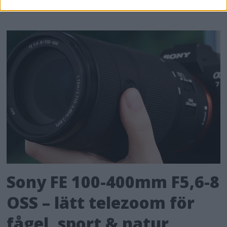
Sony FE 100-400mm F5,6-8
OSS – lätt telezoom för
fågel, sport & natur