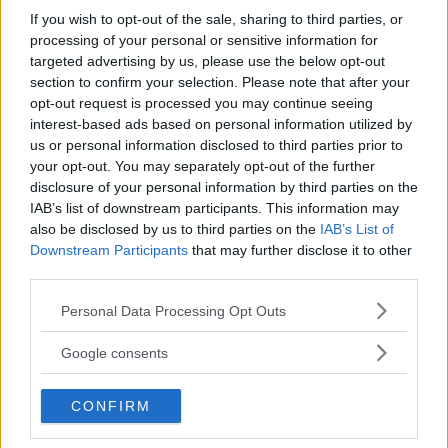
If you wish to opt-out of the sale, sharing to third parties, or
processing of your personal or sensitive information for
Sony FE 100-400mm F5,6-8
targeted advertising by us, please use the below opt-out
section to confirm your selection. Please note that after your
OSS – lätt telezoom för
opt-out request is processed you may continue seeing
fågel, sport & natur
interest-based ads based on personal information utilized by
us or personal information disclosed to third parties prior to
your opt-out. You may separately opt-out of the further
F3 Foto – Sveriges nya
disclosure of your personal information by third parties on the
IAB’s list of downstream participants. This information may
fotodagar till Göteborg,
also be disclosed by us to third parties on the
IAB’s List of
Lund & Stockholm
Downstream Participants
that may further disclose it to other
third parties.
Please note that this website/app uses one or more Google
Dolby Vision 2 lanseras –
Personal Data Processing Opt Outs
services and may gather and store information including but
nästa generation HDR
not limited to your visit or usage behaviour. You may click to
Google consents
ger bättre bild
grant or deny consent to Google and its third-party tags to
use your data for below specified purposes in below Google
CONFIRM
consent section.