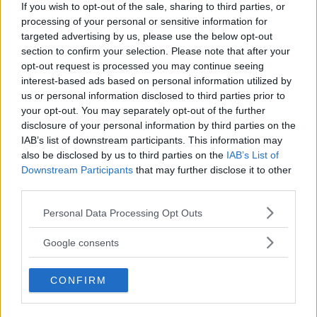
If you wish to opt-out of the sale, sharing to third parties, or
processing of your personal or sensitive information for
Sony FE 100-400mm F5,6-8
targeted advertising by us, please use the below opt-out
OSS – lätt telezoom för
section to confirm your selection. Please note that after your
fågel, sport & natur
opt-out request is processed you may continue seeing
interest-based ads based on personal information utilized by
us or personal information disclosed to third parties prior to
your opt-out. You may separately opt-out of the further
F3 Foto – Sveriges nya
disclosure of your personal information by third parties on the
fotodagar till Göteborg,
IAB’s list of downstream participants. This information may
Lund & Stockholm
also be disclosed by us to third parties on the
IAB’s List of
Downstream Participants
that may further disclose it to other
third parties.
Dolby Vision 2 lanseras –
Please note that this website/app uses one or more Google
Personal Data Processing Opt Outs
nästa generation HDR
services and may gather and store information including but
ger bättre bild
not limited to your visit or usage behaviour. You may click to
Google consents
grant or deny consent to Google and its third-party tags to
use your data for below specified purposes in below Google
CONFIRM
consent section.