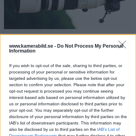
OM System lanserar
www.kamerabild.se -
Do Not Process My Personal
gratislån av kameror &
Information
objektiv i Sverige
If you wish to opt-out of the sale, sharing to third parties, or
processing of your personal or sensitive information for
OM System lanserar nu "Test & Wow"-
targeted advertising by us, please use the below opt-out
programmet i Sverige, vilket gör det möjligt
section to confirm your selection. Please note that after your
opt-out request is processed you may continue seeing
att låna hem kameror och objektiv under fem
interest-based ads based on personal information utilized by
dagar för att se hur utrustningen passar dina
us or personal information disclosed to third parties prior to
behov.
your opt-out. You may separately opt-out of the further
disclosure of your personal information by third parties on the
IAB’s list of downstream participants. This information may
also be disclosed by us to third parties on the
IAB’s List of
Downstream Participants
that may further disclose it to other