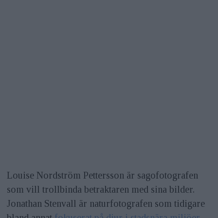
Louise Nordström Pettersson är sagofotografen
som vill trollbinda betraktaren med sina bilder.
Jonathan Stenvall är naturfotografen som tidigare
bland annat
fokuserat på djur i stadsnära miljöer
.