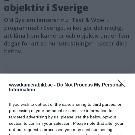
objektiv i Sverige
OM System lanserar nu "Test & Wow"-
programmet i Sverige, vilket gör det möjligt
att låna hem kameror och objektiv under fem
dagar för att se hur utrustningen passar dina
behov.
www.kamerabild.se -
Do Not Process My Personal
MEST LÄST JUST NU
Information
DJI Osmo Pocket 4P
If you wish to opt-out of the sale, sharing to third parties, or
släppt – får 10-bitars D-
processing of your personal or sensitive information for
Log 2 & 3x optisk zoom
targeted advertising by us, please use the below opt-out
section to confirm your selection. Please note that after your
opt-out request is processed you may continue seeing