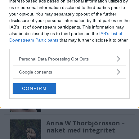
interest-based ads based on personal information utilized by
Sony lägger bud på
us or personal information disclosed to third parties prior to
Tamron – kan vara värt
your opt-out. You may separately opt-out of the further
12 miljarder kronor
disclosure of your personal information by third parties on the
IAB’s list of downstream participants. This information may
also be disclosed by us to third parties on the
IAB’s List of
Downstream Participants
that may further disclose it to other
F3 Foto – Sveriges nya
third parties.
fotodagar till Göteborg,
Please note that this website/app uses one or more Google
Lund & Stockholm
Personal Data Processing Opt Outs
services and may gather and store information including but
not limited to your visit or usage behaviour. You may click to
Google consents
grant or deny consent to Google and its third-party tags to
Sony FE 100-400mm F5,6-8
use your data for below specified purposes in below Google
CONFIRM
OSS – lätt telezoom för
consent section.
fågel, sport & natur
Anna W Thorbjörnsson –
naket med integritet