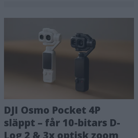
DJI Osmo Pocket 4P
släppt – får 10-bitars D-
Log 2 & 3x optisk zoom