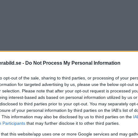
abild.se -
Do Not Process My Personal Information
to opt-out of the sale, sharing to third parties, or processing of your per
formation for targeted advertising by us, please use the below opt-out s
r selection. Please note that after your opt-out request is processed y
eing interest-based ads based on personal information utilized by us or
disclosed to third parties prior to your opt-out. You may separately opt-
losure of your personal information by third parties on the IAB’s list of
 är en kamera som riktar sig till bland annat polisiär
. This information may also be disclosed by us to third parties on the
IA
e saker som man inte kan uppfatta med det mänskliga 
Participants
that may further disclose it to other third parties.
tografering.
 that this website/app uses one or more Google services and may gath