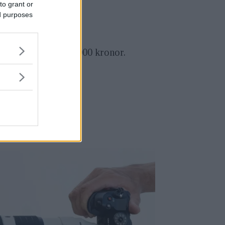
to grant or
vanliga X-T1.
ed purposes
otsvarar ungefär 15000 kronor.