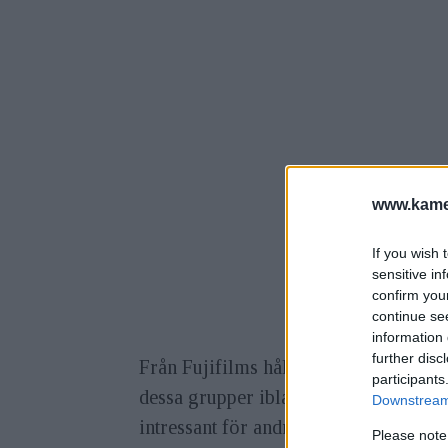
www.kamer
If you wish 
sensitive in
confirm you
continue se
information 
further disc
Från Fujifilms håll menar man att det
participants
dessa grupper ibland behöver kunna s
Downstream 
intressant för andra som gillar IR-fo
Please note