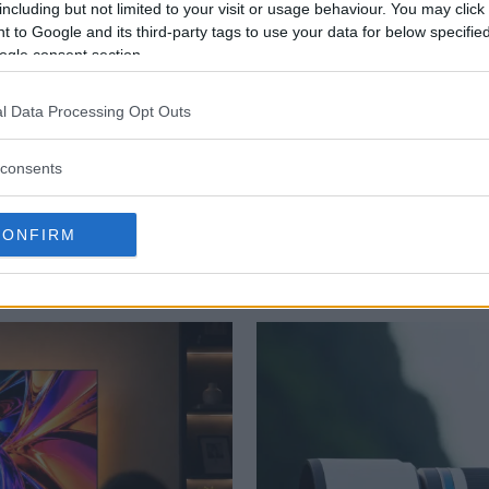
including but not limited to your visit or usage behaviour. You may click 
fånga ljus mellan 380-1000nm, exakt likadan som den 
 to Google and its third-party tags to use your data for below specifi
ogle consent section.
u men i USA kommer den att kosta 1699 dollar, vilket m
l Data Processing Opt Outs
consents
PRYLAR
NYHETER
INFRARÖTT
CONFIRM