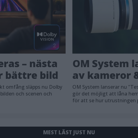
eras – nästa
OM System la
 bättre bild
av kameror &
skt omfång släpps nu Dolby
OM System lanserar nu "Tes
 bilden och scenen och
gör det möjligt att låna h
för att se hur utrustningen
MEST LÄST JUST NU