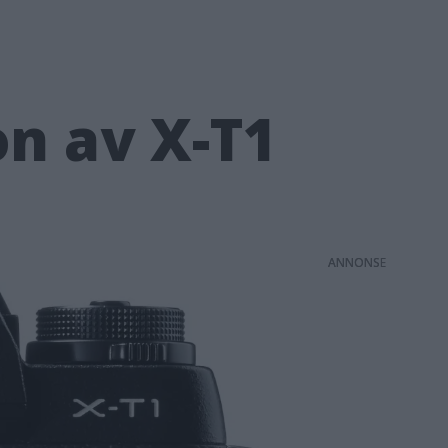
on av X-T1
ANNONS