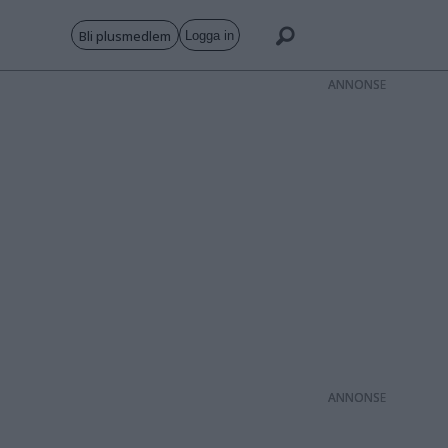
Bli plusmedlem
Logga in
ANNONS
ANNONS