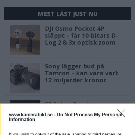
MEST LÄST JUST NU
DJI Osmo Pocket 4P
släppt – får 10-bitars D-
Log 2 & 3x optisk zoom
Sony lägger bud på
Tamron – kan vara värt
12 miljarder kronor
F3 Foto – Sveriges nya
fotodagar till Göteborg,
www.kamerabild.se -
Do Not Process My Personal
Lund & Stockholm
Information
If you wish to opt-out of the sale, sharing to third parties, or