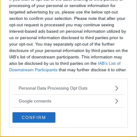
Sony FE 100-400mm F5,6-8
processing of your personal or sensitive information for
targeted advertising by us, please use the below opt-out
OSS – lätt telezoom för
section to confirm your selection. Please note that after your
fågel, sport & natur
opt-out request is processed you may continue seeing
interest-based ads based on personal information utilized by
us or personal information disclosed to third parties prior to
Anna W Thorbjörnsson –
your opt-out. You may separately opt-out of the further
naket med integritet
disclosure of your personal information by third parties on the
IAB’s list of downstream participants. This information may
also be disclosed by us to third parties on the
IAB’s List of
Downstream Participants
that may further disclose it to other
third parties.
Sony RX10 V – ny
Please note that this website/app uses one or more Google
Personal Data Processing Opt Outs
superzoom med 24–
services and may gather and store information including but
600mm & AI-autofokus
not limited to your visit or usage behaviour. You may click to
Google consents
grant or deny consent to Google and its third-party tags to
use your data for below specified purposes in below Google
CONFIRM
consent section.