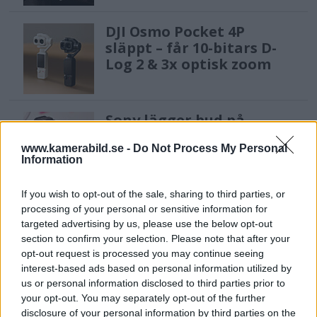
DJI Osmo Pocket 4P
släppt – får 10-bitars D-
Log 2 & 3x optisk zoom
Sony lägger bud på
Tamron – kan vara värt
www.kamerabild.se -
Do Not Process My Personal
12 miljarder kronor
Information
If you wish to opt-out of the sale, sharing to third parties, or
Anna W Thorbjörnsson –
processing of your personal or sensitive information for
naket med integritet
targeted advertising by us, please use the below opt-out
section to confirm your selection. Please note that after your
opt-out request is processed you may continue seeing
interest-based ads based on personal information utilized by
us or personal information disclosed to third parties prior to
Sony RX10 V – ny
your opt-out. You may separately opt-out of the further
superzoom med 24–
disclosure of your personal information by third parties on the