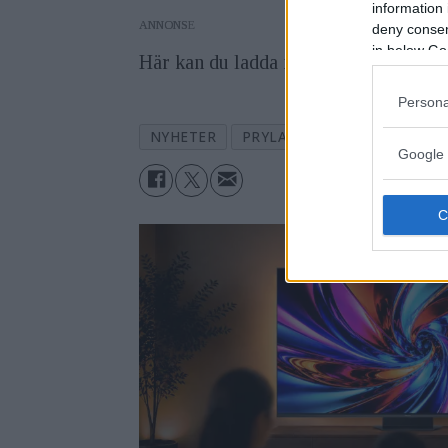
information 
ANNONS
deny consent
in below Go
Här kan du ladda ner mjukvaran till
X
Persona
NYHETER
PRYLAR
Google 