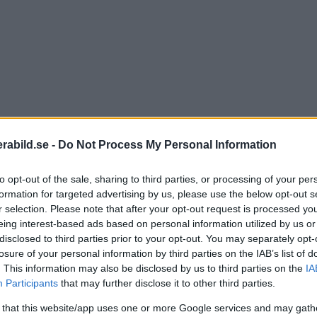
abild.se -
Do Not Process My Personal Information
to opt-out of the sale, sharing to third parties, or processing of your per
formation for targeted advertising by us, please use the below opt-out s
itik för att autofokusen i deras kameror inte varit den r
r selection. Please note that after your opt-out request is processed y
eing interest-based ads based on personal information utilized by us or
om möjligt nu. Den enda förändringen i mjukvaran är al
disclosed to third parties prior to your opt-out. You may separately opt-
 skaffat den nya telezoomen till en X-E1 eller X-Pro1 ka
losure of your personal information by third parties on the IAB’s list of
. This information may also be disclosed by us to third parties on the
IA
Participants
that may further disclose it to other third parties.
-E1.
 that this website/app uses one or more Google services and may gath