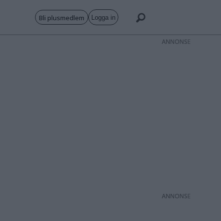
Bli plusmedlem
Logga in
ANNONS
ANNONS