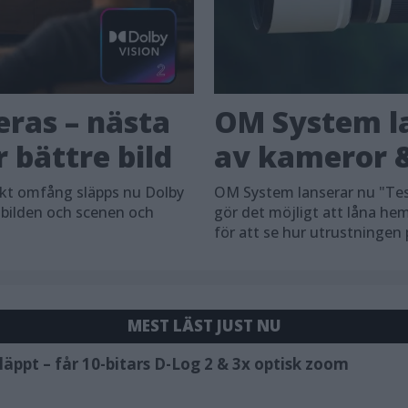
eras – nästa
OM System la
 bättre bild
av kameror &
skt omfång släpps nu Dolby
OM System lanserar nu "Tes
 bilden och scenen och
gör det möjligt att låna h
för att se hur utrustningen
MEST LÄST JUST NU
äppt – får 10-bitars D-Log 2 & 3x optisk zoom