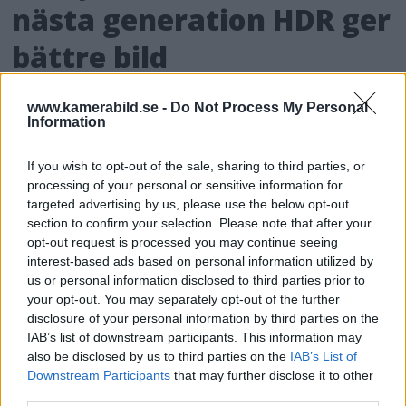
nästa generation HDR ger
bättre bild
För de som älskar både film och dynamiskt
www.kamerabild.se -
Do Not Process My Personal
omfång släpps nu Dolby Vision 2, en ny
Information
bildmotor som analyserar bilden och scenen
och förbättrar den för tittaren.
If you wish to opt-out of the sale, sharing to third parties, or
processing of your personal or sensitive information for
targeted advertising by us, please use the below opt-out
section to confirm your selection. Please note that after your
opt-out request is processed you may continue seeing
interest-based ads based on personal information utilized by
us or personal information disclosed to third parties prior to
your opt-out. You may separately opt-out of the further
disclosure of your personal information by third parties on the
IAB’s list of downstream participants. This information may
also be disclosed by us to third parties on the
IAB’s List of
Downstream Participants
that may further disclose it to other
third parties.