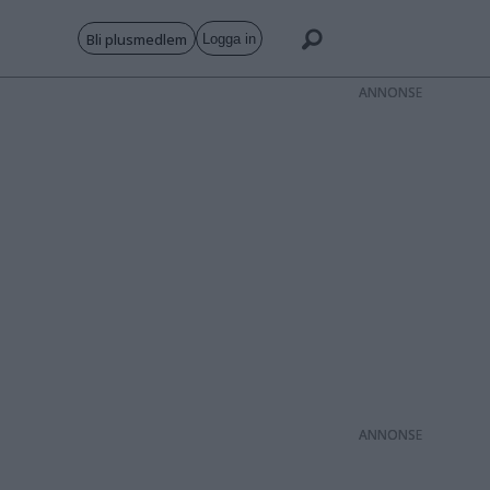
Bli plusmedlem
Logga in
ANNONS
ANNONS