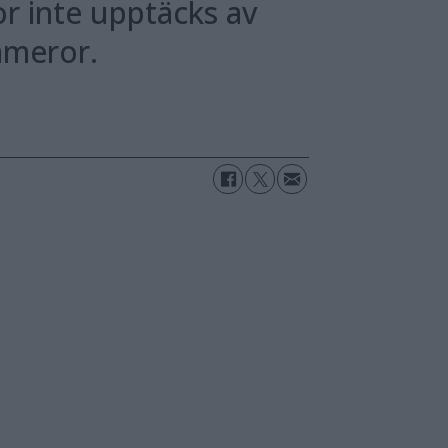
or inte upptäcks av
ameror.