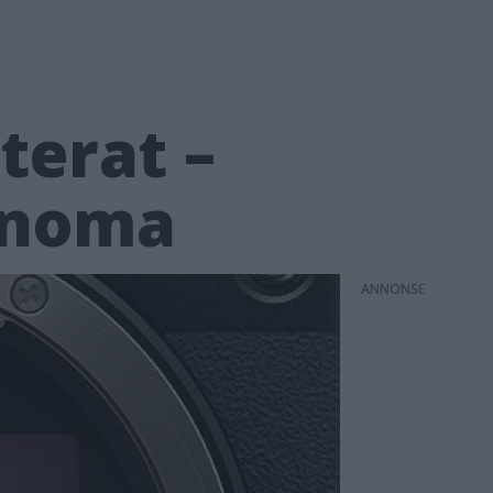
terat –
onoma
ANNONS