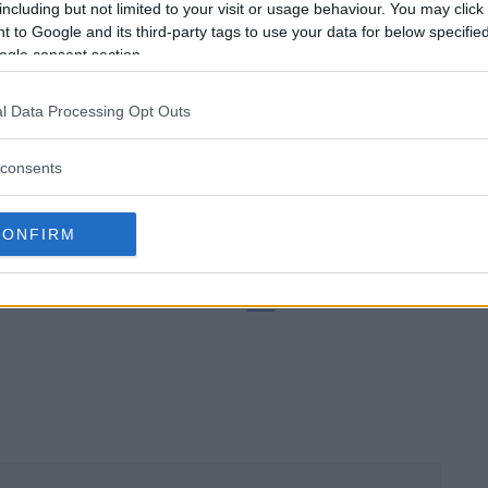
infördes strängare krav på mjukvaran som hanterar kame
including but not limited to your visit or usage behaviour. You may click 
 to Google and its third-party tags to use your data for below specifi
ogle consent section.
l Data Processing Opt Outs
ltid ska visas en grön prick i operativsystemet samt att
xtern inkopplad kamera till datorn används.
consents
e släppas redan i samband med att nysläppta
Fujifilm 
CONFIRM
uppdateringar
i början på april.
lm X Webcam 2.2.0 hittar du
här
.