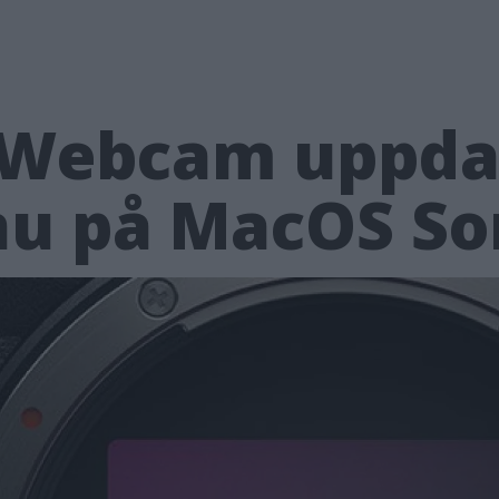
X Webcam uppda
nu på MacOS S