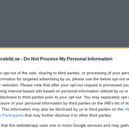
abild.se -
Do Not Process My Personal Information
to opt-out of the sale, sharing to third parties, or processing of your per
formation for targeted advertising by us, please use the below opt-out s
r selection. Please note that after your opt-out request is processed y
lm-kamera att fungera som webbkamera när man kopplat
eing interest-based ads based on personal information utilized by us or
disclosed to third parties prior to your opt-out. You may separately opt-
ning. Fujifilm har uppdaterat programvaran för sitt p
losure of your personal information by third parties on the IAB’s list of
hetsuppdateringen, 14.1.
. This information may also be disclosed by us to third parties on the
IA
Participants
that may further disclose it to other third parties.
 14.0, men i samband med att Apple släppte sin säkerh
 that this website/app uses one or more Google services and may gath