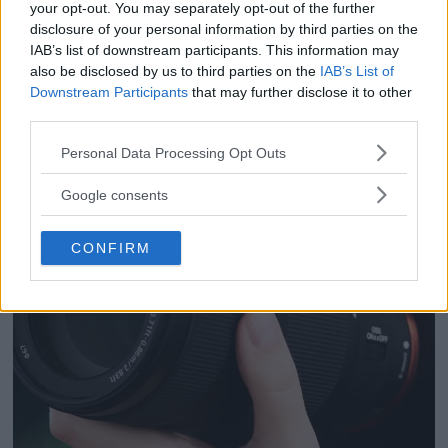
your opt-out. You may separately opt-out of the further
superzoom med 24–
disclosure of your personal information by third parties on the
600mm & AI-autofokus
IAB’s list of downstream participants. This information may
also be disclosed by us to third parties on the
IAB’s List of
Downstream Participants
that may further disclose it to other
third parties.
Please note that this website/app uses one or more Google
Personal Data Processing Opt Outs
services and may gather and store information including but
not limited to your visit or usage behaviour. You may click to
Google consents
grant or deny consent to Google and its third-party tags to
use your data for below specified purposes in below Google
CONFIRM
consent section.