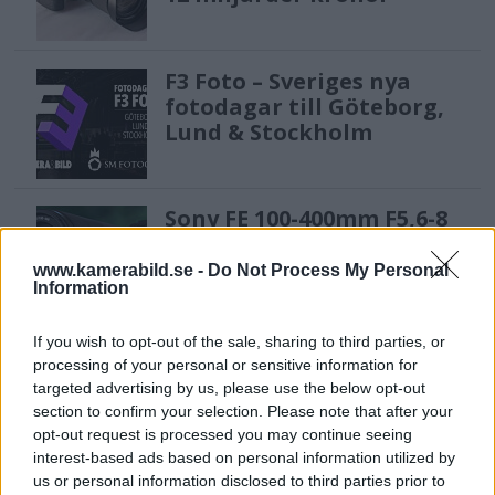
F3 Foto – Sveriges nya
fotodagar till Göteborg,
Lund & Stockholm
Sony FE 100-400mm F5,6-8
OSS – lätt telezoom för
fågel, sport & natur
www.kamerabild.se -
Do Not Process My Personal
Information
If you wish to opt-out of the sale, sharing to third parties, or
Anna W Thorbjörnsson –
processing of your personal or sensitive information for
naket med integritet
targeted advertising by us, please use the below opt-out
section to confirm your selection. Please note that after your
opt-out request is processed you may continue seeing
interest-based ads based on personal information utilized by
us or personal information disclosed to third parties prior to
Sony RX10 V – ny