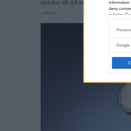
minskar till 0,8 sekunder om det exte
information 
deny consent
ANNONS
in below Go
Persona
Google 