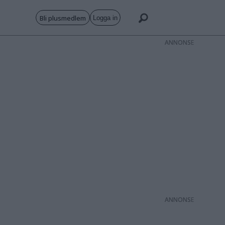
Bli plusmedlem
Logga in
ANNONS
ANNONS