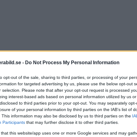
abild.se -
Do Not Process My Personal Information
to opt-out of the sale, sharing to third parties, or processing of your per
formation for targeted advertising by us, please use the below opt-out s
r selection. Please note that after your opt-out request is processed y
dox redan två modeller med runt blixthuvud, som båd
eing interest-based ads based on personal information utilized by us or
disclosed to third parties prior to your opt-out. You may separately opt-
en nya modellen Godox V100
losure of your personal information by third parties on the IAB’s list of
. This information may also be disclosed by us to third parties on the
IA
m är på 100 Ws. Full effekt finns tillgängligt i manuellt
Participants
that may further disclose it to other third parties.
ten klara upp till 70 blixtar efter varandra. Uppladdnin
 that this website/app uses one or more Google services and may gath