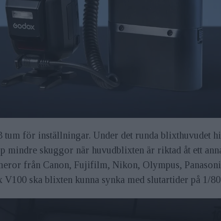
 tum för inställningar. Under det runda blixthuvudet hit
upp mindre skuggor när huvudblixten är riktad åt ett a
meror från Canon, Fujifilm, Nikon, Olympus, Panasoni
 V100 ska blixten kunna synka med slutartider på 1/8