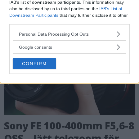
IAB’s list of downstream participants. This information may
also be disclosed by us to third parties on the
IAB’s List of
Downstream Participants
that may further disclose it to other
third parties.
Please note that this website/app uses one or more Google
Personal Data Processing Opt Outs
services and may gather and store information including but
not limited to your visit or usage behaviour. You may click to
Google consents
grant or deny consent to Google and its third-party tags to
use your data for below specified purposes in below Google
CONFIRM
consent section.
Sony FE 100-400mm F5,6-8
OSS – lätt telezoom för