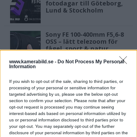
fotodagar till Göteborg,
Lund & Stockholm
Sony FE 100-400mm F5,6-8
OSS – lätt telezoom för
fågel, sport & natur
www.kamerabild.se -
Do Not Process My Personal
Information
Anna W Thorbjörnsson –
naket med integritet
If you wish to opt-out of the sale, sharing to third parties, or
processing of your personal or sensitive information for
targeted advertising by us, please use the below opt-out
section to confirm your selection. Please note that after your
opt-out request is processed you may continue seeing
Sony RX10 V – ny
interest-based ads based on personal information utilized by
superzoom med 24–
us or personal information disclosed to third parties prior to
600mm & AI-autofokus
your opt-out. You may separately opt-out of the further
disclosure of your personal information by third parties on the