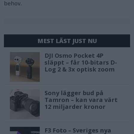
behov.
MEST LÄST JUST NU
DJI Osmo Pocket 4P
släppt – får 10-bitars D-
Log 2 & 3x optisk zoom
Sony lägger bud på
Tamron – kan vara värt
12 miljarder kronor
F3 Foto – Sveriges nya