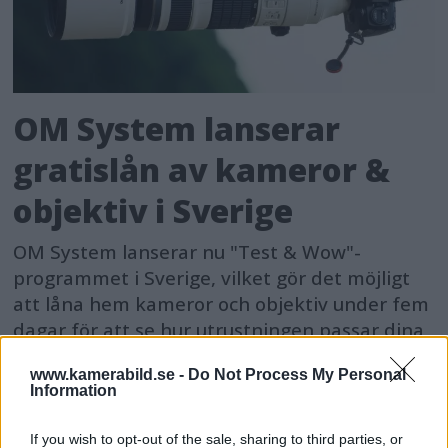
OM System lanserar
gratislån av kameror &
objektiv i Sverige
OM System lanserar nu "Test & Wow"-
programmet i Sverige, vilket gör det möjligt
att låna hem kameror och objektiv under fem
dagar för att se hur utrustningen passar dina
behov.
www.kamerabild.se -
Do Not Process My Personal
Information
If you wish to opt-out of the sale, sharing to third parties, or