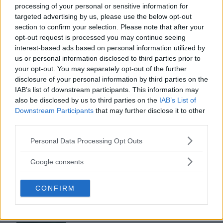
processing of your personal or sensitive information for
MEST LÄST JUST NU
targeted advertising by us, please use the below opt-out
section to confirm your selection. Please note that after your
opt-out request is processed you may continue seeing
DJI Osmo Pocket 4P
interest-based ads based on personal information utilized by
släppt – får 10-bitars D-
us or personal information disclosed to third parties prior to
Log 2 & 3x optisk zoom
your opt-out. You may separately opt-out of the further
disclosure of your personal information by third parties on the
IAB’s list of downstream participants. This information may
also be disclosed by us to third parties on the
IAB’s List of
Sony lägger bud på
Downstream Participants
that may further disclose it to other
Tamron – kan vara värt
third parties.
12 miljarder kronor
Please note that this website/app uses one or more Google
Personal Data Processing Opt Outs
services and may gather and store information including but
not limited to your visit or usage behaviour. You may click to
Google consents
OM System lanserar
grant or deny consent to Google and its third-party tags to
gratislån av kameror &
use your data for below specified purposes in below Google
objektiv i Sverige
CONFIRM
consent section.