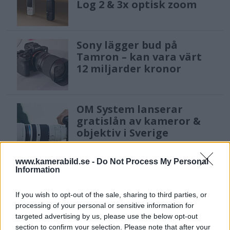
Log 2 & 3x optisk zoom
Sony lägger bud på
Tamron – kan vara värt
12 miljarder kronor
OM System lanserar
gratislån av kameror &
objektiv i Sverige
www.kamerabild.se -
Do Not Process My Personal
Information
Sony FE 100-400mm F5,6-8
OSS – lätt telezoom för
fågel, sport & natur
If you wish to opt-out of the sale, sharing to third parties, or
processing of your personal or sensitive information for
targeted advertising by us, please use the below opt-out
section to confirm your selection. Please note that after your