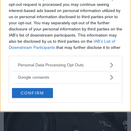
F3 Foto – Sveriges nya
opt-out request is processed you may continue seeing
fotodagar till Göteborg,
interest-based ads based on personal information utilized by
Lund & Stockholm
us or personal information disclosed to third parties prior to
your opt-out. You may separately opt-out of the further
disclosure of your personal information by third parties on the
IAB’s list of downstream participants. This information may
Dolby Vision 2 lanseras –
also be disclosed by us to third parties on the
IAB’s List of
nästa generation HDR
Downstream Participants
that may further disclose it to other
ger bättre bild
third parties.
Please note that this website/app uses one or more Google
Personal Data Processing Opt Outs
services and may gather and store information including but
not limited to your visit or usage behaviour. You may click to
Google consents
grant or deny consent to Google and its third-party tags to
use your data for below specified purposes in below Google
CONFIRM
consent section.