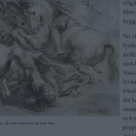
tillg
Men 
bygg
Nu v
fysik
strå
som 
Vassa
lycka
tekni
det 
insam
och y
, så som han tros ha sett den.
proje