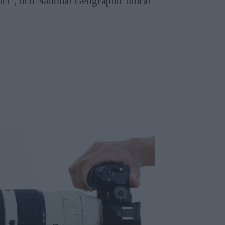
nci", och National Geographic bidrar