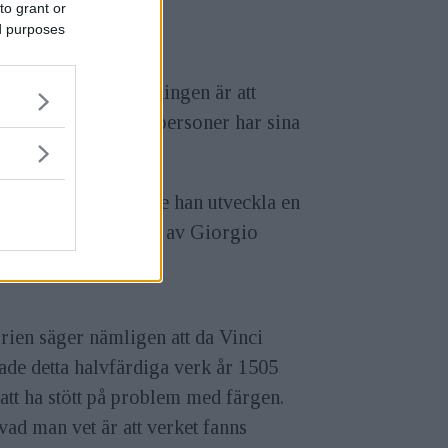
to grant or
ed purposes
ammanhang. Anledningen är att
an 500 år, men flera personer har sina
 för att se den måste han utveckla en
 en stor fresk målad av Giorgio
rien säger nämligen att da Vinci
de detta halvfärdiga verk år 1505
 att ha stött på problem med färgen.
ad man vet är att verket fanns