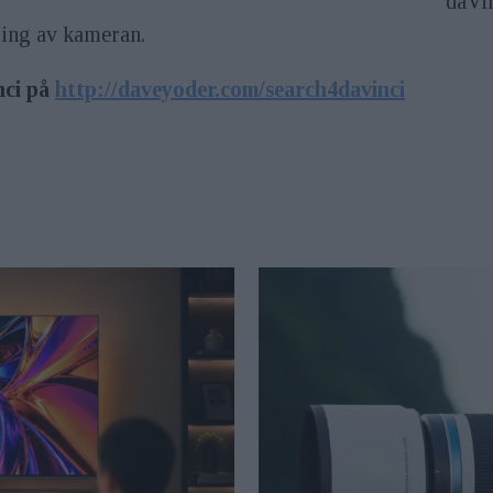
daVi
kling av kameran.
nci på
http://daveyoder.com/search4davinci