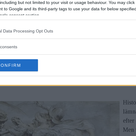
including but not limited to your visit or usage behaviour. You may click 
 to Google and its third-party tags to use your data for below specifi
ogle consent section.
ofta omnämnts som "Den försvunna Leonardo" i konsts
l Data Processing Opt Outs
inquecento i Florens, Italien.Ingen har sett verket sed
consents
Yoder tror att han vet exakt var den befinner sig. Men
CONFIRM
att han tror att Striden om Anghiari gömmer sig bakom
Histo
lämna
efter
Men v