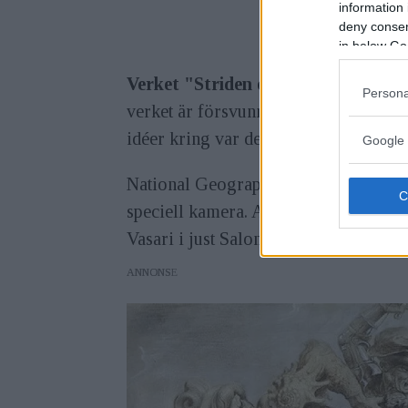
information 
deny consent
in below Go
Verket "Striden om Anghiari"
har 
Persona
verket är försvunnet från Salone dei C
idéer kring var det kan finnas.
Google 
National Geographic-fotografen David 
speciell kamera. Anledningen är för 
Vasari i just Salone dei Cinquecento.
ANNONS