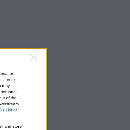
sonal or
ection to
ou may
 personal
out of the
 downstream
B’s List of
er and store