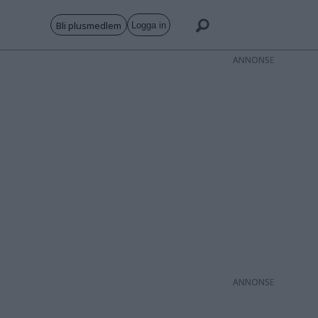
Bli plusmedlem
Logga in
ANNONS
ANNONS