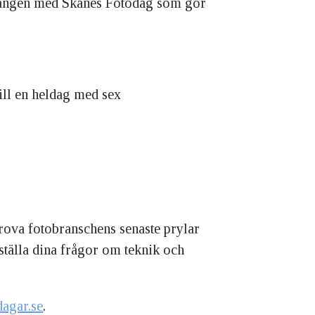
 gången med Skånes Fotodag som gör
till en heldag med sex
rova fotobranschens senaste prylar
 ställa dina frågor om teknik och
agar.se
.