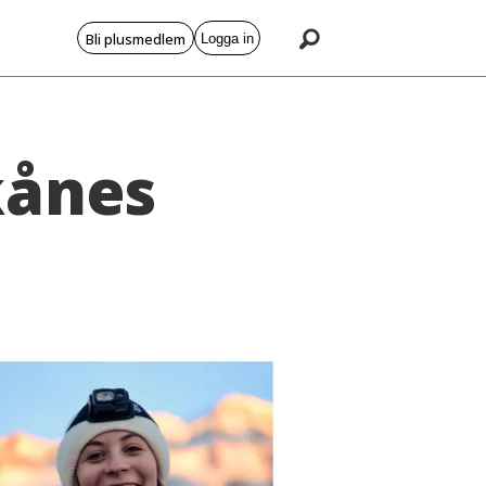
Bli plusmedlem
Logga in
kånes