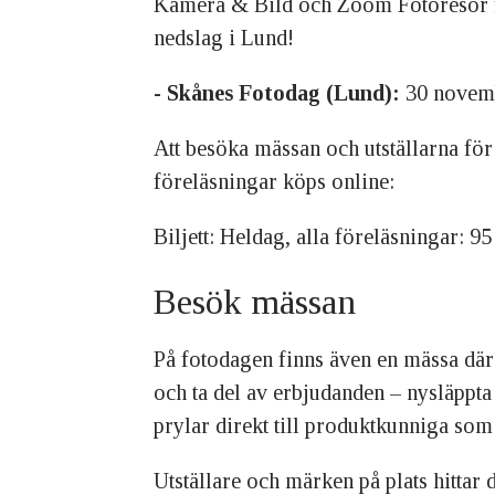
Kamera & Bild och Zoom Fotoresor f
nedslag i Lund!
- Skånes Fotodag (Lund):
30 novemb
Att besöka mässan och utställarna för a
föreläsningar köps online:
Biljett: Heldag, alla föreläsningar: 
Besök mässan
På fotodagen finns även en mässa där
och ta del av erbjudanden – nysläppta
prylar direkt till produktkunniga som 
Utställare och märken på plats hitta