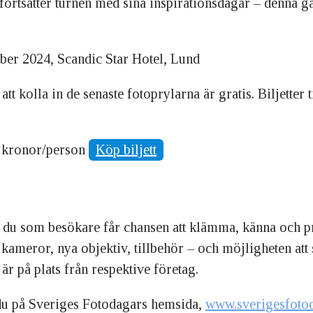
ortsätter turnén med sina inspirationsdagar – denna
er 2024, Scandic Star Hotel, Lund
tt kolla in de senaste fotoprylarna är gratis. Biljetter 
95 kronor/person
Köp biljett
 du som besökare får chansen att klämma, känna och p
 kameror, nya objektiv, tillbehör – och möjligheten att
är på plats från respektive företag.
r du på Sveriges Fotodagars hemsida,
www.sverigesfotod