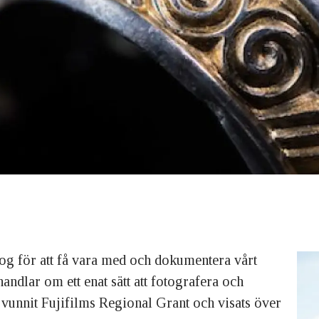
og för att få vara med och dokumentera vårt
dlar om ett enat sätt att fotografera och
 vunnit Fujifilms Regional Grant och visats över