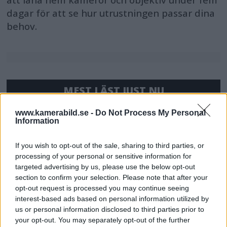
att låna hem kameror och objektiv under fem
dagar för att se hur utrustningen passar dina
behov.
MEST LÄST JUST NU
DJI Osmo Pocket 4P
www.kamerabild.se -
Do Not Process My Personal
Information
släppt – får 10-bitars D-
Log 2 & 3x optisk zoom
If you wish to opt-out of the sale, sharing to third parties, or
processing of your personal or sensitive information for
targeted advertising by us, please use the below opt-out
Sony lägger bud på
section to confirm your selection. Please note that after your
Tamron – kan vara värt
opt-out request is processed you may continue seeing
interest-based ads based on personal information utilized by
12 miljarder kronor
us or personal information disclosed to third parties prior to
your opt-out. You may separately opt-out of the further