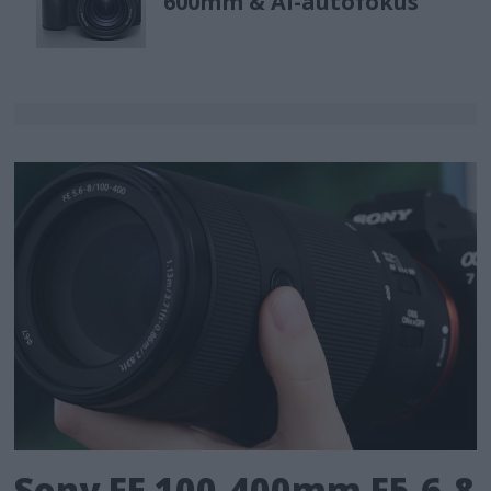
600mm & AI-autofokus
Sony FE 100-400mm F5,6-8