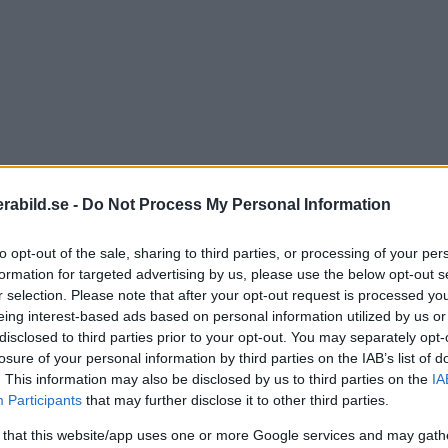
abild.se -
Do Not Process My Personal Information
to opt-out of the sale, sharing to third parties, or processing of your per
formation for targeted advertising by us, please use the below opt-out s
r selection. Please note that after your opt-out request is processed y
eing interest-based ads based on personal information utilized by us or
disclosed to third parties prior to your opt-out. You may separately opt-
nnviddsom motsvarar 17mm på en fullformatskamera. 
losure of your personal information by third parties on the IAB’s list of
blir avbildningsskalan 1:10.
. This information may also be disclosed by us to third parties on the
IA
Participants
that may further disclose it to other third parties.
 that this website/app uses one or more Google services and may gath