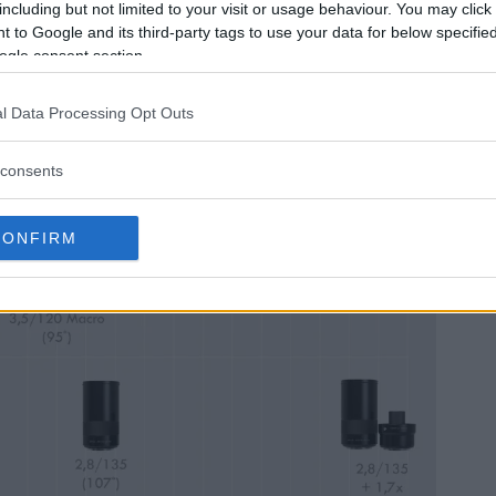
including but not limited to your visit or usage behaviour. You may click 
 to Google and its third-party tags to use your data for below specifi
are som möjliggör blixtsynkronisering ner till 1/2000 s
ogle consent section.
daröppning på objektivet.Objektivet är en riktigt basta
l Data Processing Opt Outs
Den b
objek
consents
komm
kron
CONFIRM