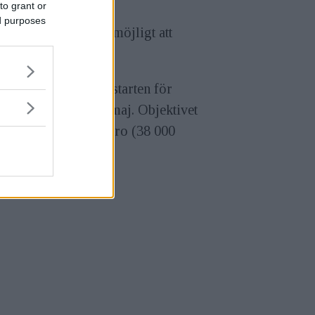
to grant or
ed purposes
ekund. Det gör det möjligt att
nt pjäs på 600 gram.
eräknade levererasstarten för
tivet är i mitten av maj. Objektivet
er att kosta 3600euro (38 000
or).