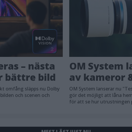
eras – nästa
OM System la
 bättre bild
av kameror &
skt omfång släpps nu Dolby
OM System lanserar nu "Tes
 bilden och scenen och
gör det möjligt att låna h
för att se hur utrustningen
MEST LÄST JUST NU