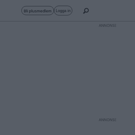
Bli plusmedlem
Logga in
ANNONS
ANNONS