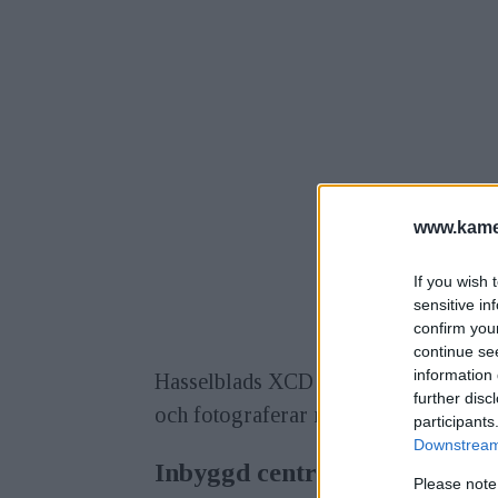
www.kamer
If you wish 
sensitive in
confirm you
continue se
information 
Hasselblads XCD 21mm f/4 har enbrä
further disc
och fotograferar man vid närgränsen 
participants
Downstream 
Inbyggd centralslutare
Please note