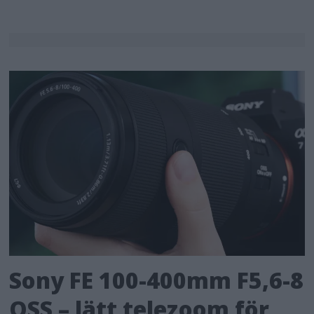
Sony FE 100-400mm F5,6-8
OSS – lätt telezoom för