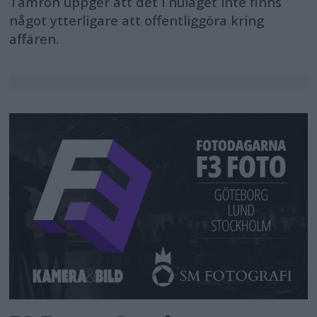
Tamron uppger att det i nuläget inte finns
något ytterligare att offentliggöra kring
affären.