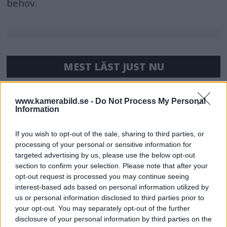
behov.
MEST LÄST JUST NU
DJI Osmo Pocket 4P
släppt – får 10-bitars D-
www.kamerabild.se -
Do Not Process My Personal
Information
Log 2 & 3x optisk zoom
If you wish to opt-out of the sale, sharing to third parties, or
processing of your personal or sensitive information for
Sony lägger bud på
targeted advertising by us, please use the below opt-out
Tamron – kan vara värt
section to confirm your selection. Please note that after your
12 miljarder kronor
opt-out request is processed you may continue seeing
interest-based ads based on personal information utilized by
us or personal information disclosed to third parties prior to
your opt-out. You may separately opt-out of the further
OM System lanserar
disclosure of your personal information by third parties on the