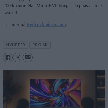
200 kronor. När MicroEVF börjar skeppas är inte
fastställt.
Läs mer på
Redrockmicro.com
.
NYHETER
PRYLAR