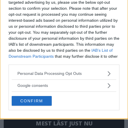
targeted advertising by us, please use the below opt-out
section to confirm your selection. Please note that after your
opt-out request is processed you may continue seeing
OM System lanserar
interest-based ads based on personal information utilized by
us or personal information disclosed to third parties prior to
gratislån av kameror &
your opt-out. You may separately opt-out of the further
disclosure of your personal information by third parties on the
objektiv i Sverige
IAB’s list of downstream participants. This information may
also be disclosed by us to third parties on the
IAB’s List of
OM System lanserar nu "Test & Wow"-
Downstream Participants
that may further disclose it to other
third parties.
programmet i Sverige, vilket gör det möjligt
att låna hem kameror och objektiv under fem
Please note that this website/app uses one or more Google
Personal Data Processing Opt Outs
services and may gather and store information including but
dagar för att se hur utrustningen passar dina
not limited to your visit or usage behaviour. You may click to
Google consents
behov.
grant or deny consent to Google and its third-party tags to
use your data for below specified purposes in below Google
CONFIRM
consent section.
MEST LÄST JUST NU