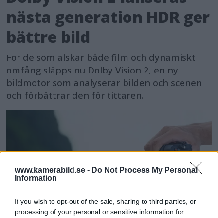
nästa generation HDR ger
bättre bild
För de som älskar både film och dynamiskt
omfång släpps nu Dolby Vision 2, en ny
bildmotor som analyserar bilden och scenen
och förbättrar den för tittaren.
www.kamerabild.se -
Do Not Process My Personal
Information
If you wish to opt-out of the sale, sharing to third parties, or
processing of your personal or sensitive information for