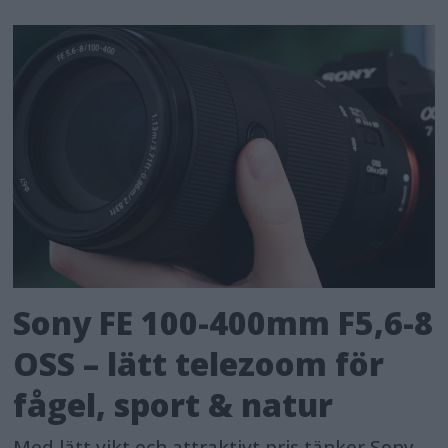
Sony FE 100-400mm F5,6-8
OSS – lätt telezoom för
fågel, sport & natur
Med lätt vikt och attraktivt pris tänker Sony