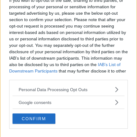
If you wish to opt-out of the sale, sharing to third parties, or
processing of your personal or sensitive information for
targeted advertising by us, please use the below opt-out
MEST LÄST JUST NU
section to confirm your selection. Please note that after your
opt-out request is processed you may continue seeing
DJI Osmo Pocket 4P
interest-based ads based on personal information utilized by
släppt – får 10-bitars D-
us or personal information disclosed to third parties prior to
Log 2 & 3x optisk zoom
your opt-out. You may separately opt-out of the further
disclosure of your personal information by third parties on the
IAB’s list of downstream participants. This information may
also be disclosed by us to third parties on the
IAB’s List of
Sony lägger bud på
Downstream Participants
that may further disclose it to other
Tamron – kan vara värt
third parties.
12 miljarder kronor
Please note that this website/app uses one or more Google
Personal Data Processing Opt Outs
services and may gather and store information including but
not limited to your visit or usage behaviour. You may click to
Google consents
F3 Foto – Sveriges nya
grant or deny consent to Google and its third-party tags to
fotodagar till Göteborg,
use your data for below specified purposes in below Google
CONFIRM
consent section.
Lund & Stockholm