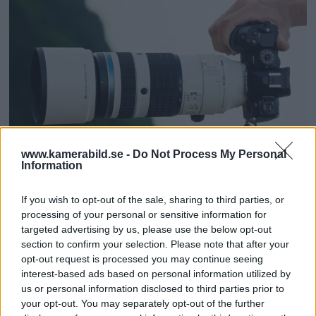
www.kamerabild.se -
Do Not Process My Personal
Information
OM System lanserar
If you wish to opt-out of the sale, sharing to third parties, or
gratislån av kameror &
processing of your personal or sensitive information for
targeted advertising by us, please use the below opt-out
objektiv i Sverige
section to confirm your selection. Please note that after your
opt-out request is processed you may continue seeing
OM System lanserar nu "Test & Wow"-
interest-based ads based on personal information utilized by
us or personal information disclosed to third parties prior to
programmet i Sverige, vilket gör det möjligt
your opt-out. You may separately opt-out of the further
att låna hem kameror och objektiv under fem